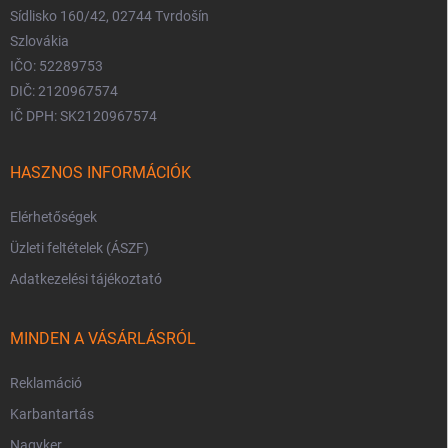
Sídlisko 160/42, 02744 Tvrdošín
Szlovákia
IČO: 52289753
DIČ: 2120967574
IČ DPH: SK2120967574
HASZNOS INFORMÁCIÓK
Elérhetőségek
Üzleti feltételek (ÁSZF)
Adatkezelési tájékoztató
MINDEN A VÁSÁRLÁSRÓL
Reklamáció
Karbantartás
Nagyker