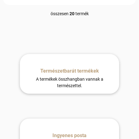
összesen
20
termék
L
i
s
t
a
i
r
á
n
y
Természetbarát termékek
í
A termékek összhangban vannak a
t
természettel.
á
s
e
l
e
m
e
i
Ingyenes posta