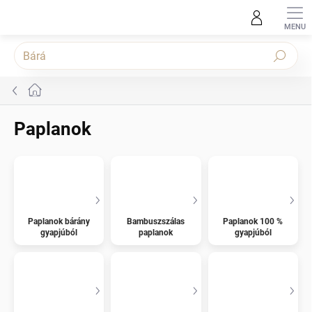
Ugrás
a
fő
tartalomhoz
Keresés
Kezdőlap
Paplanok
Paplanok bárány
Bambuszszálas
Paplanok 100 %
gyapjúból
paplanok
gyapjúból