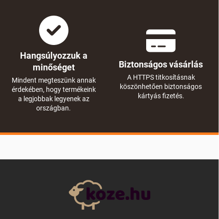
Hangsúlyozzuk a
Biztonságos vásárlás
minőséget
A HTTPS titkosításnak
Mindent megteszünk annak
köszönhetően biztonságos
érdekében, hogy termékeink
kártyás fizetés.
a legjobbak legyenek az
országban.
L
á
b
l
é
c