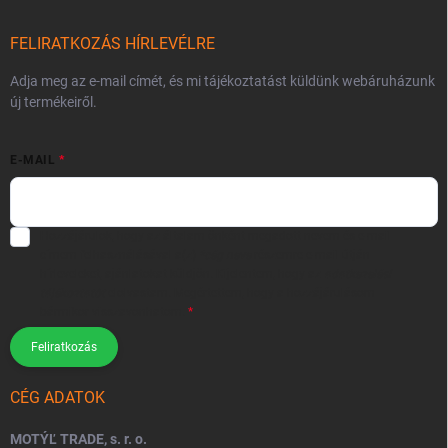
FELIRATKOZÁS HÍRLEVÉLRE
Adja meg az e-mail címét, és mi tájékoztatást küldünk webáruházunk
új termékeiről.
E-MAIL
Hozzájárulok, hogy az általam önként megadott nevem és e-mail
címem felhasználásával a(z)
*cég neve
részemre e-mail útján
hírleveleket, ajánlatokat küldjön. Kijelentem, hogy az
adatkezelési
tájékoztatót
elolvastam. Megértettem, hogy a hozzájárulásom
bármikor visszavonhatom.
Feliratkozás
CÉG ADATOK
MOTÝĽ TRADE, s. r. o.