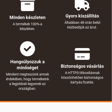
Gyors kiszállítás
Minden készleten
Általában 48 órán belül
A termékek 100%-a
kézbesítjük az árut.
készleten.
Hangsúlyozzuk a
Biztonságos vásárlás
minőséget
A HTTPS titkosításnak
Mindent megteszünk annak
köszönhetően biztonságos
érdekében, hogy termékeink
kártyás fizetés.
a legjobbak legyenek az
országban.