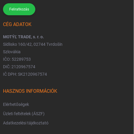
Feliratkozás
CÉG ADATOK
MOTÝĽ TRADE, s. r. o.
Sídlisko 160/42, 02744 Tvrdošín
Szlovákia
IČO: 52289753
DIČ: 2120967574
IČ DPH: SK2120967574
HASZNOS INFORMÁCIÓK
Elérhetőségek
Üzleti feltételek (ÁSZF)
Adatkezelési tájékoztató