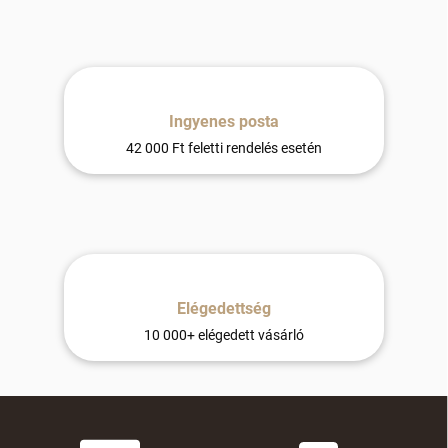
e
l
e
m
e
i
Ingyenes posta
42 000 Ft feletti rendelés esetén
Elégedettség
10 000+ elégedett vásárló