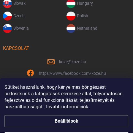
Slovak
Hungary
Czech
Polish
Slovenia
Netherland
KAPCSOLAT
koze
@
koze.hu
https://www.facebook.com/koze.hu
koze.hu
Sütiket használunk, hogy kényelmes böngészést
biztosítsunk a látogatások elemzése által, folyamatosan
fejlesztve az oldal funkcionalitását, teljesítményét és
használhatóságát.
További információk
Már 9 éve vagyunk együtt
Beállítások