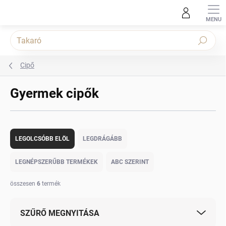
Ugrás
a
fő
tartalomhoz
Keresés
Cipő
Gyermek cipők
T
e
LEGOLCSÓBB ELÖL
LEGDRÁGÁBB
r
m
LEGNÉPSZERŰBB TERMÉKEK
ABC SZERINT
é
k
összesen
6
termék
e
k
SZŰRŐ MEGNYITÁSA
r