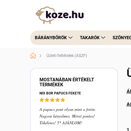
Ugrás
a
fő
tartalomhoz
BÁRÁNYBŐRÖK
TAKARÓK
SZŐNYE
Kezdőlap
Üzleti feltételek (ÁSZF)
O
l
MOSTANÁBAN ÉRTÉKELT
d
TERMÉKEK
a
Ál
NŐI BŐR PAPUCS FEKETE
l
s
A
ó
A papucs pont olyan mint a fotón.
p
Nagyon kényelmes. Méret pontos!
a
Tökéletes! 5* AJÁNLOM!
n
1