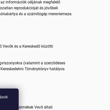
 az információk céljának megfelelő
ozatlan reprodukcióját és jövőbeli
emóriakártya és a számítógép merevlemeze.
lő Vevők és a Kereskedő közötti
ogviszonyokra (valamint a szerződéses
. Kereskedelmi Törvénykönyv hatályos
tások
 ajánlat a termékek Vevő általi