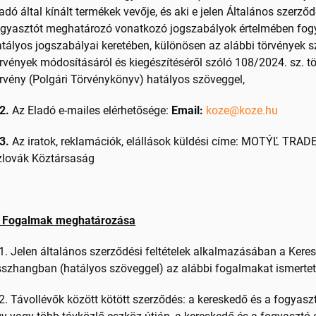
adó által kínált termékek vevője, és aki e jelen Általános szerződ
gyasztót meghatározó vonatkozó jogszabályok értelmében fogya
tályos jogszabályai keretében, különösen az alábbi törvények s
rvények módosításáról és kiegészítéséről szóló 108/2024. sz. tö
rvény (Polgári Törvénykönyv) hatályos szöveggel,
2.
Az Eladó e-mailes elérhetősége:
Email:
koze@koze.hu
3.
Az iratok, reklamációk, elállások küldési címe: MOTÝĽ TRADE, 
zlovák Köztársaság
. Fogalmak meghatározása
1. Jelen általános szerződési feltételek alkalmazásában a Kere
szhangban (hatályos szöveggel) az alábbi fogalmakat ismertet
2. Távollévők között kötött szerződés: a kereskedő és a fogyasz