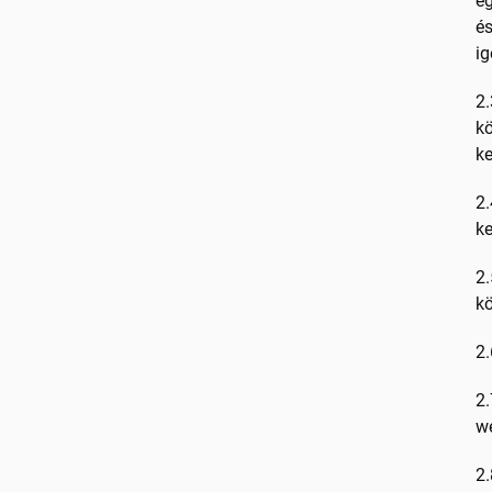
eg
és
ig
2.
kö
ke
2.
ke
2.
kö
2.
2.
we
2.