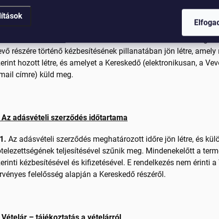
grendelésének elküldése, amely elsősorban a Kereskedő webolda
lítások
vközlési eszközök útján történik.
Elfog
2. A Vevő és a Kereskedő közötti adásvételi szerződés a megren
vő részére történő kézbesítésének pillanatában jön létre, amely
erint hozott létre, és amelyet a Kereskedő (elektronikusan, a V
mail címre) küld meg.
 Az adásvételi szerződés időtartama
1.
Az adásvételi szerződés meghatározott időre jön létre, és kü
telezettségének teljesítésével szűnik meg. Mindenekelőtt a ter
erinti kézbesítésével és kifizetésével. E rendelkezés nem érinti a
rvényes felelősség alapján a Kereskedő részéről.
 Vételár – tájékoztatás a vételárról