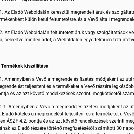
1. Az Eladó Weboldalán keresztül megrendelt áruk és szolgálta
rmékenként külön kerül feltüntetésre, és a
Vevő általi megrendel
2. Az Eladó Weboldalán feltüntetett áruk vagy szolgáltatások vé
a, beleértve minden adót; a Weboldalon
egyértelműen feltüntetv
 Termékek kiszállítása
1. Amennyiben a Vevő a megrendelés fizetési módjaként az utánv
grendelést teljesíteni és a termékeket a Vevő részére legkésőbb
ntja és az azt követő rendelkezések szerinti megkötésétől számí
1.1. Amennyiben a Vevő a megrendelés fizetési módjaként az utá
 Eladó köteles a megrendelést teljesíteni és a termékeket a Vev
len ÁSZF 4.2. pontja és az azt követő rendelkezések szerinti me
ának az Eladó részére történő megfizetésétől számított 30 napo