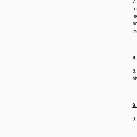
7.
me
le
am
es
8.
8.
el
9
9.