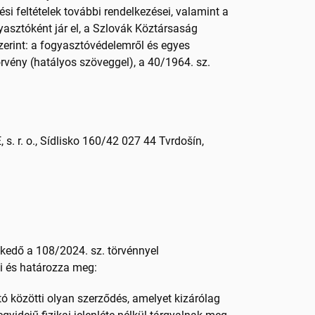
ési feltételek további rendelkezései, valamint a
sztóként jár el, a Szlovák Köztársaság
zerint: a fogyasztóvédelemről és egyes
rvény (hatályos szöveggel), a 40/1964. sz.
s. r. o., Sídlisko 160/42 027 44 Tvrdošín,
skedő a 108/2024. sz. törvénnyel
i és határozza meg:
tó közötti olyan szerződés, amelyet kizárólag