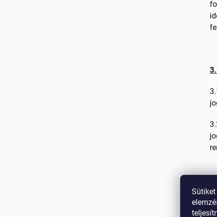
fo
id
fe
3
3.
j
3.
jo
re
4
Sütiket
elemzés
4.
teljesí