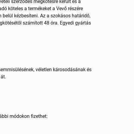
svételi szerződés megkötésre került és a
ladó köteles a termékeket a Vevő részére
n belül kézbesíteni. Az a szokásos határidő,
gkötésétől számított 48 óra. Egyedi gyártás
egsemmisülésének, véletlen károsodásának és
át.
lábbi módokon fizethet: