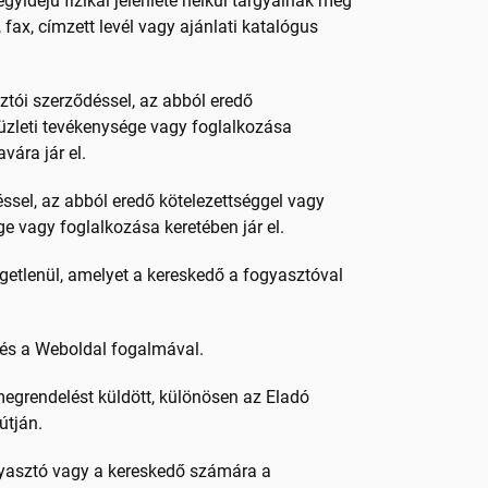
gyidejű fizikai jelenléte nélkül tárgyalnak meg
, fax, címzett levél vagy ajánlati katalógus
ztói szerződéssel, az abból eredő
üzleti tevékenysége vagy foglalkozása
vára jár el.
ssel, az abból eredő kötelezettséggel vagy
e vagy foglalkozása keretében jár el.
ggetlenül, amelyet a kereskedő a fogyasztóval
 és a Weboldal fogalmával.
megrendelést küldött, különösen az Eladó
útján.
ogyasztó vagy a kereskedő számára a