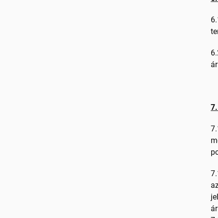
6.
te
6.
ár
7.
7.
me
po
7.
az
je
ár