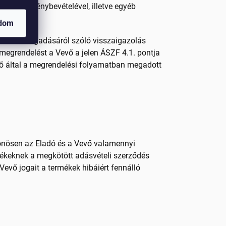
lának igénybevételével, illetve egyéb
adom
delés elfogadásáról szóló visszaigazolás
 megrendelést a Vevő a jelen ÁSZF 4.1. pontja
evő által a megrendelési folyamatban megadott
lönösen az Eladó és a Vevő valamennyi
mékeknek a megkötött adásvételi szerződés
 Vevő jogait a termékek hibáiért fennálló