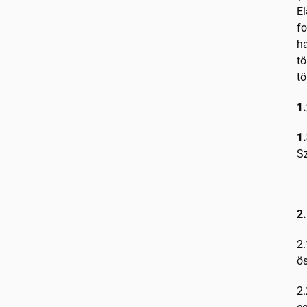
El
fo
ha
tö
tö
1.
1.
S
2
2.
ös
2.