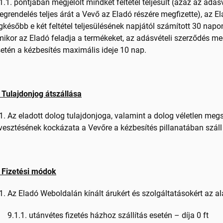
1.1. pontjában megjelölt mindkét feltétel teljesült (azaz az adá
grendelés teljes árát a Vevő az Eladó részére megfizette), az E
gkésőbb e két feltétel teljesülésének napjától számított 30 napo
ikor az Eladó feladja a termékeket, az adásvételi szerződés me
etén a kézbesítés maximális ideje 10 nap.
 Tulajdonjog átszállása
1. Az eladott dolog tulajdonjoga, valamint a dolog véletlen m
vesztésének kockázata a Vevőre a kézbesítés pillanatában száll 
. Fizetési módok
1. Az Eladó Weboldalán kínált árukért és szolgáltatásokért az a
9.1.1. utánvétes fizetés házhoz szállítás esetén – díja 0 ft