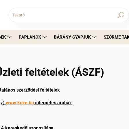
Keresés
GEK
PAPLANOK
BÁRÁNY GYAPJÚK
SZŐRME TA
Üzleti feltételek (ÁSZF)
talános szerződési feltételek
(z)
www.koze.hu
internetes áruház
. A kereskedő azonosítása