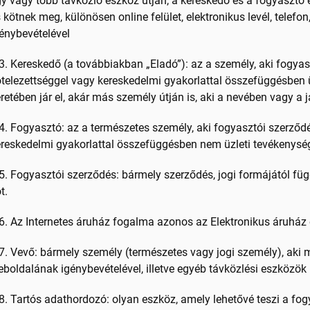
y vagy több távközlő eszköz útján, a kereskedő és a fogyasztó e
 kötnek meg, különösen online felület, elektronikus levél, telefon
énybevételével
3. Kereskedő (a továbbiakban „Eladó”): az a személy, aki fogyas
telezettséggel vagy kereskedelmi gyakorlattal összefüggésben 
retében jár el, akár más személy útján is, aki a nevében vagy a ja
4. Fogyasztó: az a természetes személy, aki fogyasztói szerződé
reskedelmi gyakorlattal összefüggésben nem üzleti tevékenység
5. Fogyasztói szerződés: bármely szerződés, jogi formájától fü
t.
6. Az Internetes áruház fogalma azonos az Elektronikus áruház
7. Vevő: bármely személy (természetes vagy jogi személy), aki 
boldalának igénybevételével, illetve egyéb távközlési eszközök 
8. Tartós adathordozó: olyan eszköz, amely lehetővé teszi a f