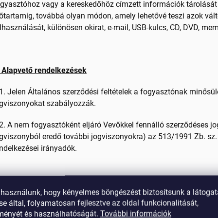
gyasztóhoz vagy a kereskedőhöz címzett információk tárolását
őtartamig, továbbá olyan módon, amely lehetővé teszi azok vált
lhasználását, különösen okirat, e-mail, USB-kulcs, CD, DVD, m
. Alapvető rendelkezések
1. Jelen Általános szerződési feltételek a fogyasztónak minősü
ogviszonyokat szabályozzák.
2. A nem fogyasztóként eljáró Vevőkkel fennálló szerződéses j
gviszonyból eredő további jogviszonyokra) az 513/1991 Zb. sz
ndelkezései irányadók.
. Termék megrendelése – adásvételi szerződés megkötése
 használunk, hogy kényelmes böngészést biztosítsunk a látoga
e által, folyamatosan fejlesztve az oldal funkcionalitását,
1. A Vevő részéről az adásvételi szerződés megkötésére irányuló
tményét és használhatóságát.
További információk