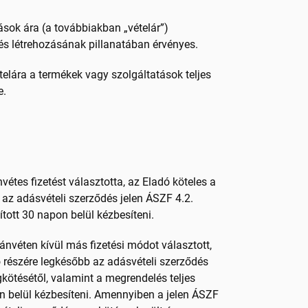
tások ára
(a továbbiakban „vételár”)
és létrehozásának pillanatában érvényes.
telára a
termékek vagy szolgáltatások teljes
e.
étes fizetést választotta, az Eladó köteles a
 az adásvételi szerződés jelen ÁSZF 4.2.
tott 30 napon belül kézbesíteni.
nvéten kívül más fizetési módot választott,
ő részére legkésőbb az adásvételi szerződés
gkötésétől, valamint a megrendelés teljes
n belül kézbesíteni. Amennyiben a jelen ÁSZF