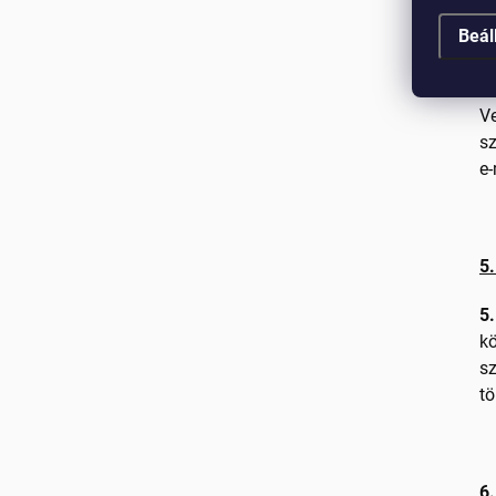
me
Beál
tá
4.
Ve
sz
e-
5.
5.
kö
sz
tö
6.