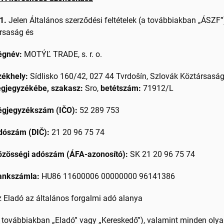
1.
Jelen Általános szerződési feltételek (a továbbiakban „ÁSZF
rsaság és
égnév:
MOTÝĽ TRADE, s. r. o.
zékhely:
Sídlisko 160/42, 027 44 Tvrdošín, Szlovák Köztársasá
égjegyzékébe, szakasz:
Sro,
betétszám:
71912/L
égjegyzékszám (IČO):
52 289 753
dószám (DIČ):
21 20 96 75 74
özösségi adószám (ÁFA-azonosító):
SK 21 20 96 75 74
ankszámla:
HU86 11600006 00000000 96141386
 Eladó az általános forgalmi adó alanya
 továbbiakban „Eladó” vagy „Kereskedő”), valamint minden olya