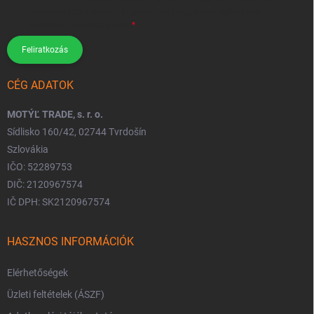
tájékoztatót
elolvastam. Megértettem, hogy a hozzájárulásom
bármikor visszavonhatom.
Feliratkozás
CÉG ADATOK
MOTÝĽ TRADE, s. r. o.
Sídlisko 160/42, 02744 Tvrdošín
Szlovákia
IČO: 52289753
DIČ: 2120967574
IČ DPH: SK2120967574
HASZNOS INFORMÁCIÓK
Elérhetőségek
Üzleti feltételek (ÁSZF)