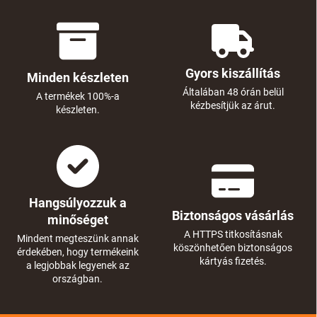
Gyors kiszállítás
Minden készleten
Általában 48 órán belül
A termékek 100%-a
kézbesítjük az árut.
készleten.
Hangsúlyozzuk a
Biztonságos vásárlás
minőséget
A HTTPS titkosításnak
Mindent megteszünk annak
köszönhetően biztonságos
érdekében, hogy termékeink
kártyás fizetés.
a legjobbak legyenek az
országban.