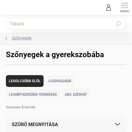
Ugrás
a
fő
tartalomhoz
Keresés
Szőnyegek
Szőnyegek a gyerekszobába
T
e
LEGOLCSÓBB ELÖL
LEGDRÁGÁBB
r
m
LEGNÉPSZERŰBB TERMÉKEK
ABC SZERINT
é
k
összesen
5
termék
e
k
SZŰRŐ MEGNYITÁSA
r