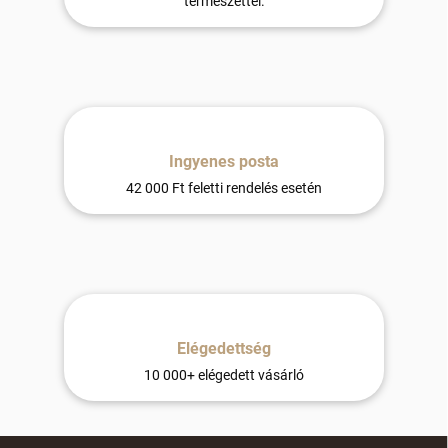
természettel.
á
s
e
l
e
m
e
i
Ingyenes posta
42 000 Ft feletti rendelés esetén
Elégedettség
10 000+ elégedett vásárló