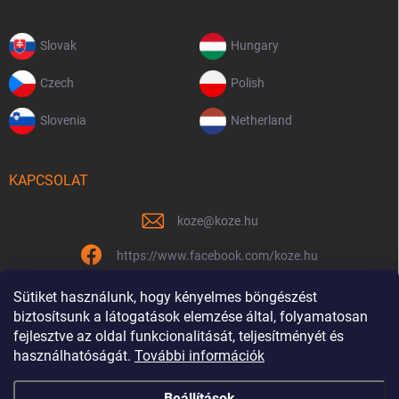
Slovak
Hungary
Czech
Polish
Slovenia
Netherland
KAPCSOLAT
koze
@
koze.hu
https://www.facebook.com/koze.hu
koze.hu
Sütiket használunk, hogy kényelmes böngészést
biztosítsunk a látogatások elemzése által, folyamatosan
fejlesztve az oldal funkcionalitását, teljesítményét és
használhatóságát.
További információk
Már 9 éve vagyunk együtt
Beállítások