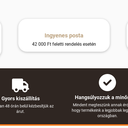
r
á
n
y
í
t
Ingyenes posta
á
s
42 000 Ft feletti rendelés esetén
e
l
e
m
e
i
Hangsúlyozzuk a minő
Gyors kiszállítás
Mindent megteszünk annak ér
an 48 órán belül kézbesítjük az
hogy termékeink a legjobbak le
árut.
országban.