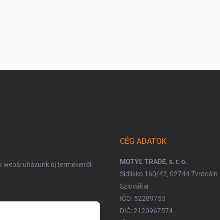
CÉG ADATOK
MOTÝĽ TRADE, s. r. o.
nk webáruházunk új termékeiről.
Sídlisko 160/42, 02744 Tvrdošín
Szlovákia
IČO: 52289753
DIČ: 2120967574