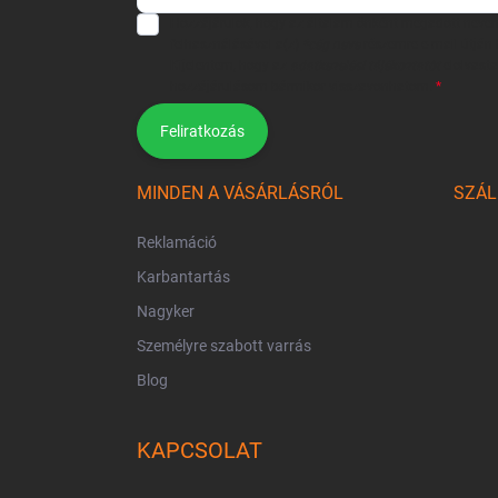
Hozzájárulok, hogy az általam önként megadott neve
felhasználásával a(z)
*cég neve
részemre e-mail útján h
Kijelentem, hogy az
adatkezelési tájékoztatót
elolvast
hozzájárulásom bármikor visszavonhatom.
Feliratkozás
MINDEN A VÁSÁRLÁSRÓL
SZÁL
Reklamáció
Karbantartás
Nagyker
Személyre szabott varrás
Blog
KAPCSOLAT