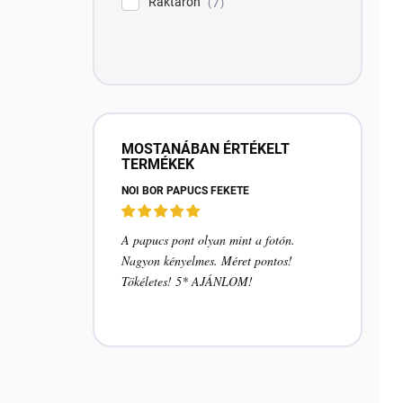
Raktáron
e
7
r
e
k
l
r
é
e
k
n
e
d
k
e
l
z
i
MOSTANÁBAN ÉRTÉKELT
é
TERMÉKEK
s
s
t
NŐI BŐR PAPUCS FEKETE
e
á
j
A papucs pont olyan mint a fotón.
a
Nagyon kényelmes. Méret pontos!
Tökéletes! 5* AJÁNLOM!