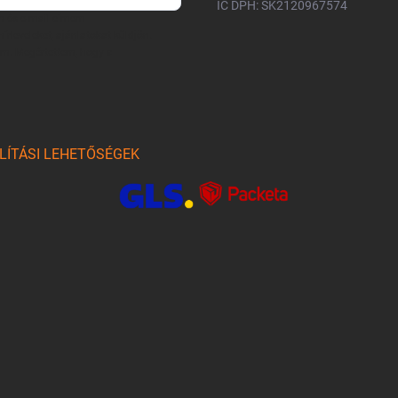
IČ DPH: SK2120967574
m és e-mail címem
írleveleket, ajánlatokat küldjön.
am. Megértettem, hogy a
LÍTÁSI LEHETŐSÉGEK