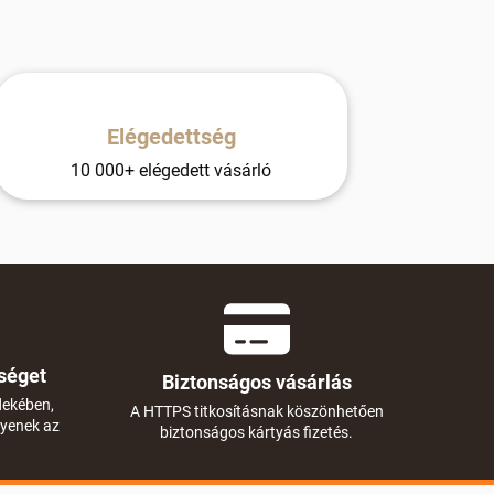
Elégedettség
10 000+ elégedett vásárló
séget
Biztonságos vásárlás
dekében,
A HTTPS titkosításnak köszönhetően
gyenek az
biztonságos kártyás fizetés.