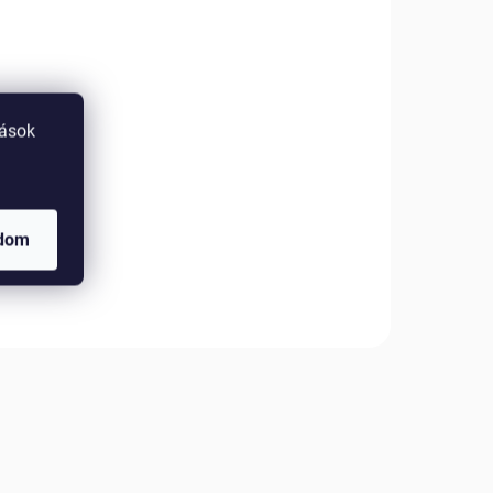
tások
adom