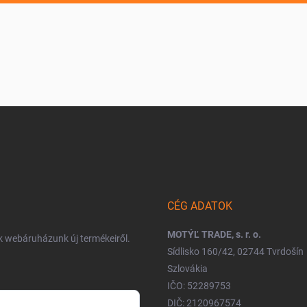
CÉG ADATOK
MOTÝĽ TRADE, s. r. o.
nk webáruházunk új termékeiről.
Sídlisko 160/42, 02744 Tvrdošín
Szlovákia
IČO: 52289753
DIČ: 2120967574