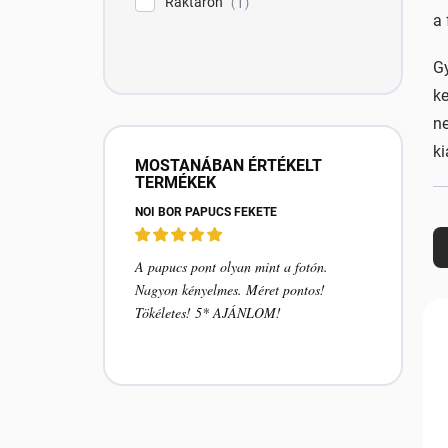
Raktáron
1
e
a 
l
Gy
ke
ne
ki
MOSTANÁBAN ÉRTÉKELT
TERMÉKEK
NŐI BŐR PAPUCS FEKETE
T
e
r
A papucs pont olyan mint a fotón.
Nagyon kényelmes. Méret pontos!
é
T
Tökéletes! 5* AJÁNLOM!
k
e
e
r
k
r
é
e
k
n
e