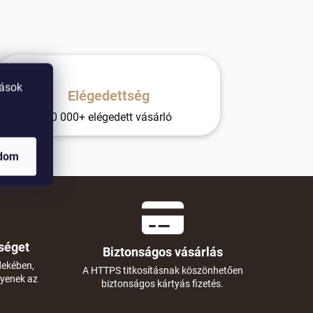
tások
Elégedettség
10 000+ elégedett vásárló
adom
séget
Biztonságos vásárlás
dekében,
A HTTPS titkosításnak köszönhetően
gyenek az
biztonságos kártyás fizetés.