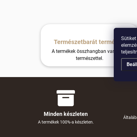
Sütiket
Természetbarát termékek
elemzés
A termékek összhangban vannak a
teljesí
természettel.
Beál
Minden készleten
Általáb
A termékek 100%-a készleten.