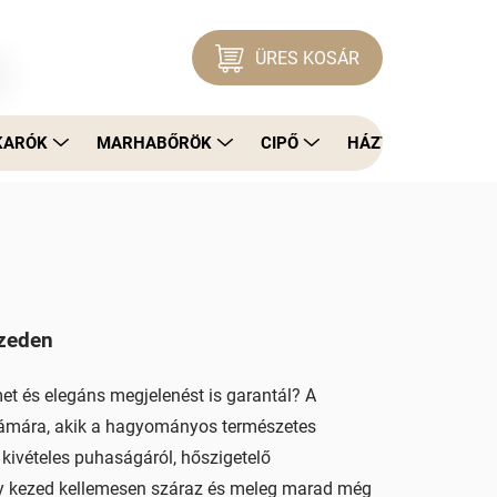
ÜRES KOSÁR
KOSÁR
KARÓK
MARHABŐRÖK
CIPŐ
HÁZTARTÁS
ezeden
et és elegáns megjelenést is garantál? A
számára, akik a hagyományos természetes
kivételes puhaságáról, hőszigetelő
gy kezed kellemesen száraz és meleg marad még