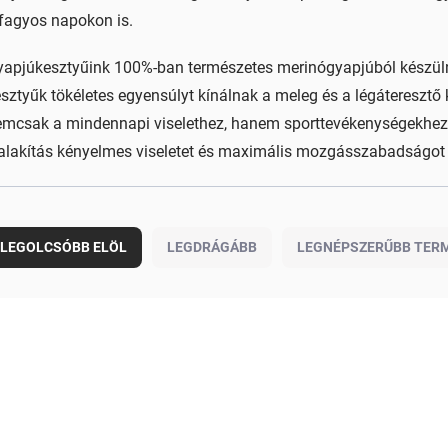
fagyos napokon is.
apjúkesztyűink 100%-ban természetes merinógyapjúból készüln
sztyűk tökéletes egyensúlyt kínálnak a meleg és a légáteresztő 
mcsak a mindennapi viselethez, hanem sporttevékenységekhez 
alakítás kényelmes viseletet és maximális mozgásszabadságot b
LEGOLCSÓBB ELÖL
LEGDRÁGÁBB
LEGNÉPSZERŰBB TER
m
2419/BIE
m