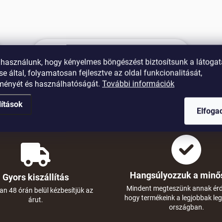
i
r
á
n
y
í
t
 használunk, hogy kényelmes böngészést biztosítsunk a látoga
Ingyenes posta
á
e által, folyamatosan fejlesztve az oldal funkcionalitását,
s
42 000 Ft feletti rendelés esetén
tményét és használhatóságát.
További információk
e
l
lítások
e
Elfog
m
e
i
Hangsúlyozzuk a minő
Gyors kiszállítás
Mindent megteszünk annak ér
an 48 órán belül kézbesítjük az
hogy termékeink a legjobbak le
árut.
országban.