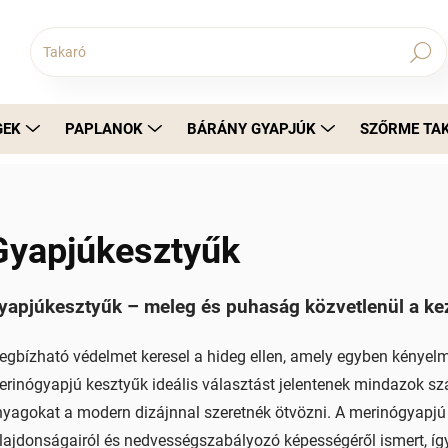
Keresés
GEK
PAPLANOK
BÁRÁNY GYAPJÚK
SZŐRME TA
Gyapjúkesztyűk
yapjúkesztyűk – meleg és puhaság közvetlenül a k
gbízható védelmet keresel a hideg ellen, amely egyben kényelm
rinógyapjú kesztyűk ideális választást jelentenek mindazok 
yagokat a modern dizájnnal szeretnék ötvözni. A merinógyapjú 
lajdonságairól és nedvességszabályozó képességéről ismert, í