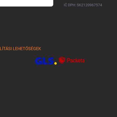
IČ DPH: SK2120967574
m és e-mail címem
írleveleket, ajánlatokat küldjön.
am. Megértettem, hogy a
LÍTÁSI LEHETŐSÉGEK