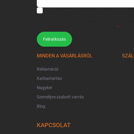
Hozzájárulok, hogy az általam önként megadott neve
felhasználásával a(z)
*cég neve
részemre e-mail útján h
Kijelentem, hogy az
adatkezelési tájékoztatót
elolvast
hozzájárulásom bármikor visszavonhatom.
Feliratkozás
MINDEN A VÁSÁRLÁSRÓL
SZÁL
Reklamáció
Karbantartás
Nagyker
Személyre szabott varrás
Blog
KAPCSOLAT