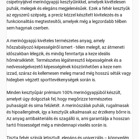
csipetnyijével merinógyapjú kesztyűinkkel, amelyek kivételesen
puhák, melegek és elegáns megjelenésűek. Ezek a fehér kesztyűk
az egyszerű szépség, a precíz kézzel készített kivitelezés és a
funkcionalitás megtestesítői, amelyek még a legzordabb télben
sem hagynak cserben.
A merinógyapjú kivételes természetes anyag, amely
hőszabályozó képességéről ismert - télen melegít, az átmeneti
időszakban lélegzik, és mindig fenntartja a keze ideális
hőmérsékletét. Természetes légáteresztő képességének és a
nedvességelvezető képességének köszönhetően a keze nem
izzad, száraz és kellemesen meleg marad még hosszú séták vagy
hidegben végzett sporttevékenységek során is.
Minden kesztyűpár prémium 100% merinógyapjúból készült,
amelyet úgy dolgoztak fel, hogy megőrizze természetes
puhaságát és sima felületét. A merinószálak puhák, rugalmasak
és hipoallergének, így a kesztyűk alkalmasak az érzékeny bőrre is.
Az anyag antibakteriális és szagálló is, ami garantálja a hosszan
tartó frissességet még a mindennapi viselés során is.
Tiszta fehér színük letisztult, elegáns és univerzális – könnyedén