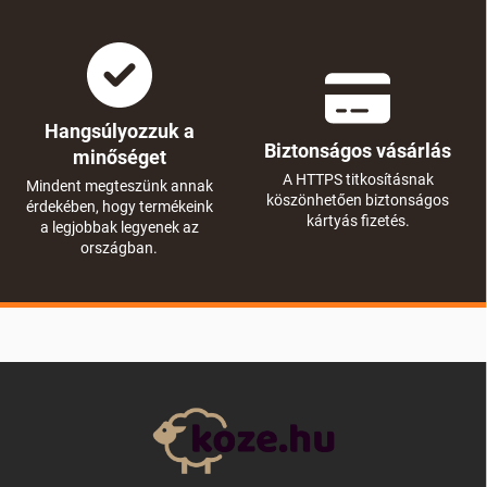
Hangsúlyozzuk a
Biztonságos vásárlás
minőséget
A HTTPS titkosításnak
Mindent megteszünk annak
köszönhetően biztonságos
érdekében, hogy termékeink
kártyás fizetés.
a legjobbak legyenek az
országban.
L
á
b
l
é