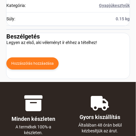
Kategória
:
Gyapjúkesztyűk
Súly
:
0.15 kg
Beszélgetés
Legyen az első, aki véleményt ír ehhez a tételhez!
Hozzászólás hozzáadása
Gyors kiszállítás
Minden készleten
Általában 48 órán belül
A termékek 100%-a
kézbesítjük az árut.
készleten.