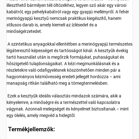
illeszthető bármilyen téli öltözékhez, legyen szó akár egy városi
kabátról, egy pehelykabátról vagy egy gyapjú mellényről. A fehér
merinógyapjú kesztyű nemcsak praktikus kiegészítő, hanem
stílusos darab is, amely kiemeli az ízlésedet és a
minőségérzetedet.
A szintetikus anyagokkal ellentétben a merinógyapjú természetes
légáteresztő képességet és tartósságot kínál. A kesztyűk évekig
tartó használat után is megőrzik formájukat, puhaságukat és
hőszigetelő tulajdonságaikat. A kézi megmunkálásnak és a
részletekre való odafigyelésnek köszönhetően minden pár a
hagyományos kézművesség eredeti jellegét hordozza – ami
manapság ritkán található meg a tömegtermelésben.
Ezek a kesztyűk ideális választás mindazok számára, akik a
kényelemre, a minőségre és a természettel való kapcsolatra
vágynak. Azonnali melegséget és kényelmet biztosítanak – mint
egy ölelés, amely megvéd a hidegtől.
Termékjellemzők: