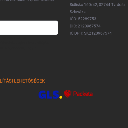
Sídlisko 160/42, 02744 Tvrdošín
Szlovákia
IČO: 52289753
DIČ: 2120967574
IČ DPH: SK2120967574
m és e-mail címem
írleveleket, ajánlatokat küldjön.
am. Megértettem, hogy a
LÍTÁSI LEHETŐSÉGEK