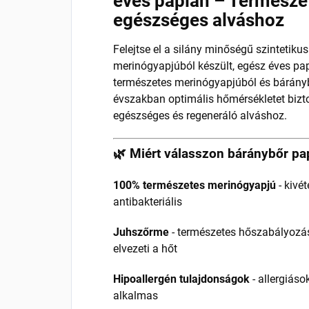
éves paplan – Természe
egészséges alváshoz
Felejtse el a silány minőségű szintetikus
merinógyapjúból készült, egész éves pap
természetes merinógyapjúból és bárány
évszakban optimális hőmérsékletet biztos
egészséges és regeneráló alváshoz.
🌿 Miért válasszon báránybőr pa
100% természetes merinógyapjú
- kivé
antibakteriális
Juhszőrme
- természetes hőszabályozást
elvezeti a hőt
Hipoallergén tulajdonságok
- allergiás
alkalmas