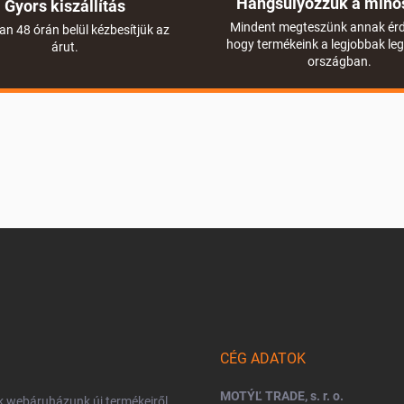
Hangsúlyozzuk a minő
Gyors kiszállítás
Mindent megteszünk annak ér
an 48 órán belül kézbesítjük az
hogy termékeink a legjobbak le
árut.
országban.
CÉG ADATOK
MOTÝĽ TRADE, s. r. o.
nk webáruházunk új termékeiről.