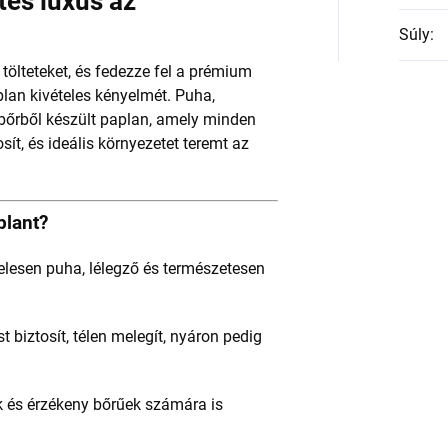
tes luxus az
Súly
:
 tölteteket, és fedezze fel a prémium
lan kivételes kényelmét. Puha,
bőrből készült paplan, amely minden
ít, és ideális környezetet teremt az
plant?
telesen puha, lélegző és természetesen
 biztosít, télen melegít, nyáron pedig
ok és érzékeny bőrűek számára is