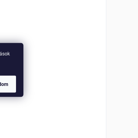
tások
adom