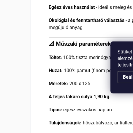
Egész éves használat
- ideális meleg és
Ökológiai és fenntartható választás
- a 
megújuló anyag
📐 Műszaki paraméterek
Sütiket
Töltet:
100% tiszta merinógyapjú
elemzés
teljesí
Huzat:
100% pamut (finom perkál)
Beál
Méretek:
200 x 135
A teljes takaró súlya 1,90 kg.
Típus:
egész évszakos paplan
Tulajdonságok:
hőszabályozó, antiallerg