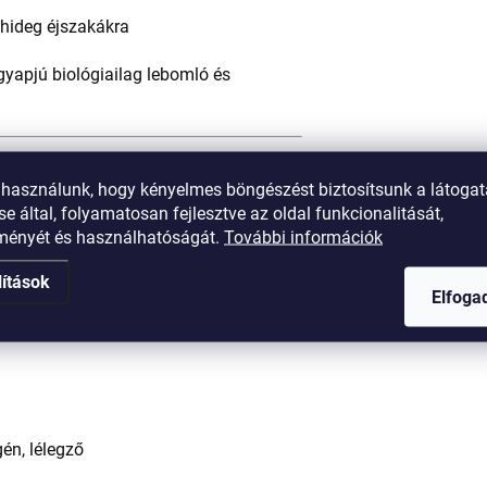
 hideg éjszakákra
gyapjú biológiailag lebomló és
 használunk, hogy kényelmes böngészést biztosítsunk a látoga
e által, folyamatosan fejlesztve az oldal funkcionalitását,
tményét és használhatóságát.
További információk
lítások
Elfog
én, lélegző