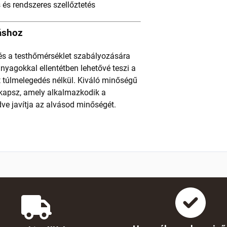
s és rendszeres szellőztetés
áshoz
és a testhőmérséklet szabályozására
anyagokkal ellentétben lehetővé teszi a
t túlmelegedés nélkül. Kiváló minőségű
kapsz, amely alkalmazkodik a
dve javítja az alvásod minőségét.