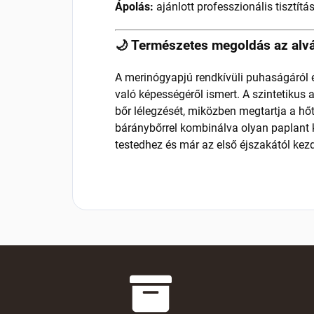
Ápolás:
ajánlott professzionális tisztítá
🌙 Természetes megoldás az alv
A merinógyapjú rendkívüli puhaságáról 
való képességéről ismert. A szintetikus 
bőr lélegzését, miközben megtartja a hő
báránybőrrel kombinálva olyan paplant 
testedhez és már az első éjszakától kez