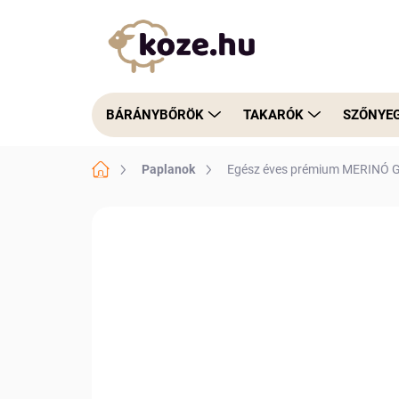
Ugrás
a
fő
tartalomhoz
BÁRÁNYBŐRÖK
TAKARÓK
SZŐNYE
Kezdőlap
Paplanok
Egész éves prémium MERINÓ 
3 értékelés
Ugrás az értékeléshez