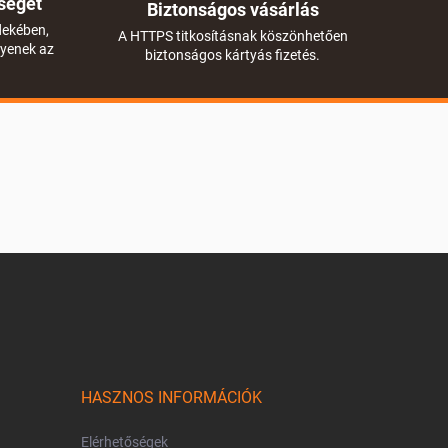
séget
Biztonságos vásárlás
dekében,
A HTTPS titkosításnak köszönhetően
gyenek az
biztonságos kártyás fizetés.
HASZNOS INFORMÁCIÓK
Elérhetőségek