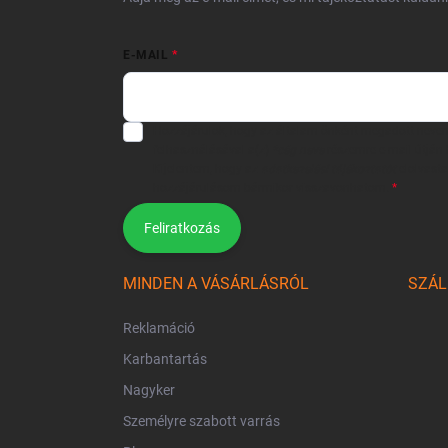
E-MAIL
Hozzájárulok, hogy az általam önként megadott neve
felhasználásával a(z)
*cég neve
részemre e-mail útján h
Kijelentem, hogy az
adatkezelési tájékoztatót
elolvast
hozzájárulásom bármikor visszavonhatom.
Feliratkozás
MINDEN A VÁSÁRLÁSRÓL
SZÁL
Reklamáció
Karbantartás
Nagyker
Személyre szabott varrás