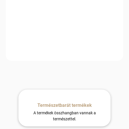
−
+
Hozzáadás a kosárhoz
Komplett gyapjú szett juhbőrből a maximális kényelemért és
melegségért otthona minden sarkában. Puha, meleg és
természetesen légáteresztő – ideális pihenéshez és mindennapi
használatra.
Természetbarát termékek
A termékek összhangban vannak a
természettel.