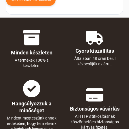
Gyors kiszállítás
Minden készleten
Általában 48 órán belül
A termékek 100%-a
kézbesítjük az árut.
készleten.
Hangsúlyozzuk a
Biztonságos vásárlás
minőséget
A HTTPS titkosításnak
Mindent megteszünk annak
köszönhetően biztonságos
érdekében, hogy termékeink
kártyás fizetés.
a legjobbak legyenek az