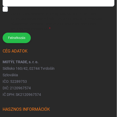
Hozzájárulok, hogy az általam önként megadott nevem és e-mail
címem felhasználásával a(z)
*cég neve
részemre e-mail útján
hírleveleket, ajánlatokat küldjön. Kijelentem, hogy az
adatkezelési
tájékoztatót
elolvastam. Megértettem, hogy a hozzájárulásom
bármikor visszavonhatom.
Feliratkozás
CÉG ADATOK
MOTÝĽ TRADE, s. r. o.
Sídlisko 160/42, 02744 Tvrdošín
Szlovákia
IČO: 52289753
DIČ: 2120967574
IČ DPH: SK2120967574
HASZNOS INFORMÁCIÓK