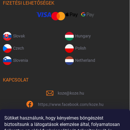
FIZETÉSI LEHETŐSÉGEK
Slovak
Hungary
Czech
Polish
Slovenia
Netherland
KAPCSOLAT
koze
@
koze.hu
https://www.facebook.com/koze.hu
koze.hu
Sütiket használunk, hogy kényelmes böngészést
biztosítsunk a látogatások elemzése által, folyamatosan