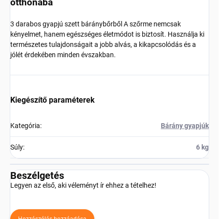
otthonába
3 darabos gyapjú szett báránybőrből A szőrme nemcsak
kényelmet, hanem egészséges életmódot is biztosít. Használja ki
természetes tulajdonságait a jobb alvás, a kikapcsolódás és a
jólét érdekében minden évszakban.
Kiegészítő paraméterek
Kategória
:
Bárány gyapjúk
Súly
:
6 kg
Beszélgetés
Legyen az első, aki véleményt ír ehhez a tételhez!
Hozzászólás hozzáadása