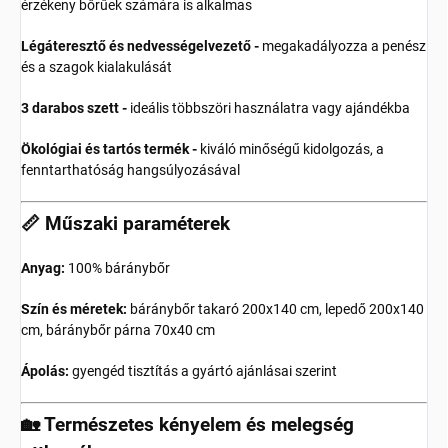
érzékeny bőrűek számára is alkalmas
Légáteresztő és nedvességelvezető -
megakadályozza a penész
és a szagok kialakulását
3 darabos szett -
ideális többszöri használatra vagy ajándékba
Ökológiai és tartós termék -
kiváló minőségű kidolgozás, a
fenntarthatóság hangsúlyozásával
📏 Műszaki paraméterek
Anyag:
100% báránybőr
Szín és méretek:
báránybőr takaró 200x140 cm, lepedő 200x140
cm, báránybőr párna 70x40 cm
Ápolás:
gyengéd tisztítás a gyártó ajánlásai szerint
🏡 Természetes kényelem és melegség