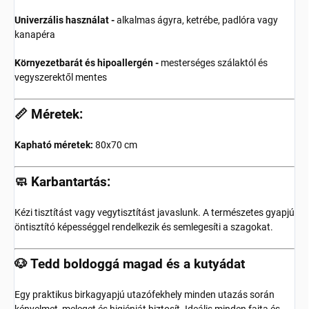
Univerzális használat -
alkalmas ágyra, ketrébe, padlóra vagy
kanapéra
Környezetbarát és hipoallergén -
mesterséges szálaktól és
vegyszerektől mentes
📏 Méretek:
Kapható méretek:
80x70 cm
🧼 Karbantartás:
Kézi tisztítást vagy vegytisztítást javaslunk. A természetes gyapjú
öntisztító képességgel rendelkezik és semlegesíti a szagokat.
🐶 Tedd boldoggá magad és a kutyádat
Egy praktikus birkagyapjú utazófekhely minden utazás során
kényelmet, meleget és higiéniát biztosít. Ideális minden fajta és