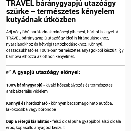
TRAVEL báránygyapjú utazóágy
szürke – természetes kényelem
kutyádnak útközben
Adj négylábú barátodnak minőségi pihenést, bárhol is legyél. A
TRAVEL báránygyapjú utazóágy ideális kirándulásokhoz,
nyaralásokhoz és hétvégi tartózkodásokhoz. Könnyű,
összecsukható és 100%-ban természetes anyagokból készült, így
bárhová elhozza az otthon kényelmét.
✅ A gyapjú utazóágy előnyei:
100% báránygyapjú -
kiváló hőszabályozás és természetes
antibakteriális védelem
Könnyű és hordozható -
könnyen becsomagolható autóba,
lakókocsiba vagy bőröndbe
Dupla rétegű kialakítás -
felső oldal puha gyapjúból, alsó oldala
erős, kopásálló anyagból készült