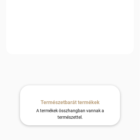
Könnyű és praktikus utazóágy kutyák számára puha
báránygyapjúból. A szürke szín modern és univerzális, a
természetes gyapjú pedig kellemes meleget, jó szellőzést és
kényelmes pihenést biztosít útközben is. Ideális autóba,
kirándulásokra vagy nyaralásra.
Természetbarát termékek
A termékek összhangban vannak a
természettel.