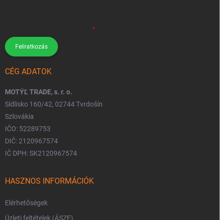
címem felhasználásával a(z)
*cég neve
részemre e-mail útján
hírleveleket, ajánlatokat küldjön. Kijelentem, hogy az
adatkezelési
tájékoztatót
elolvastam. Megértettem, hogy a hozzájárulásom
bármikor visszavonhatom.
Feliratkozás
CÉG ADATOK
MOTÝĽ TRADE, s. r. o.
Sídlisko 160/42, 02744 Tvrdošín
Szlovákia
IČO: 52289753
DIČ: 2120967574
IČ DPH: SK2120967574
HASZNOS INFORMÁCIÓK
Elérhetőségek
Üzleti feltételek (ÁSZF)