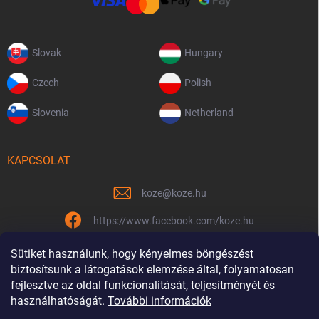
Slovak
Hungary
Czech
Polish
Slovenia
Netherland
KAPCSOLAT
koze
@
koze.hu
https://www.facebook.com/koze.hu
koze.hu
Sütiket használunk, hogy kényelmes böngészést
biztosítsunk a látogatások elemzése által, folyamatosan
fejlesztve az oldal funkcionalitását, teljesítményét és
használhatóságát.
További információk