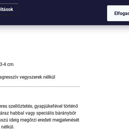
k. Ez azt jelenti, hogy egy eredeti
lítások
íszíti majd a terét.
Elfog
 3-4 cm
agresszív vegyszerek nélkül
es szellőztetés, gyapjúkefével történő
száraz habbal vagy speciális báránybőr
osszú ideig megőrzi eredeti megjelenését
 nélkül.