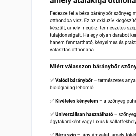
amely átalakítja otthoná
Fedezze fel a bézs báránybőr szőnyeg me
otthonába visz. Ez az exkluzív kiegészí
készült, amely megőrzi természetes szé
tulajdonságait. Ha egy olyan darabot ke
hanem fenntartható, kényelmes és prakti
választás otthonába.
Miért válasszon báránybőr szőn
✅
Valódi báránybőr –
természetes anyag
biológiailag lebomló
✅
Kivételes kényelem –
a szőnyeg puha
✅
Univerzálisan használható –
szőnyeg
ágytakaróként vagy luxus kisállatfekhel
✅
Bézs szín –
lágy árnyalat, amely töké