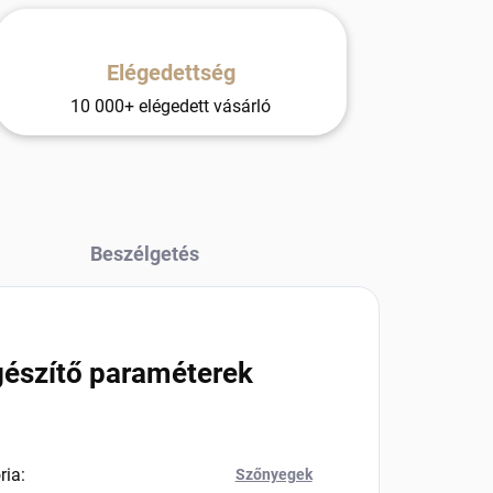
Elégedettség
10 000+ elégedett vásárló
Beszélgetés
gészítő paraméterek
ria
:
Szőnyegek