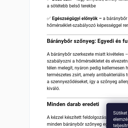
a sötétebb belső terekbe
✅
Egészségügyi előnyök –
a báránybőr 
hőmérséklet-szabályozó képességgel re
Báránybőr szőnyeg: Egyedi és fu
A báránybőr szerkezete miatt kivételes
szabályozni a hőmérsékletet és elvezetni
télen melegít, nyáron pedig kellemesen hű
természetes zsírt, amely antibakteriális 
a szennyeződéseket, így a szőnyeg alle
kiváló.
Minden darab eredeti
Sütiket
A kézzel készített feldolgozásnak és a 
elemzés
minden báránybőr szőnyeg egyedi – a g
teljesí