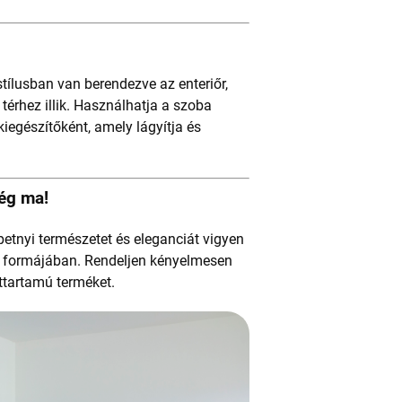
tílusban van berendezve az enteriőr,
érhez illik. Használhatja a szoba
iegészítőként, amely lágyítja és
ég ma!
petnyi természetet és eleganciát vigyen
 formájában. Rendeljen kényelmesen
ettartamú terméket.