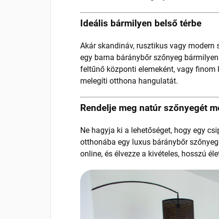
Ideális bármilyen belső térbe
Akár skandináv, rusztikus vagy modern s
egy barna báránybőr szőnyeg bármilyen t
feltűnő központi elemeként, vagy finom k
melegíti otthona hangulatát.
Rendelje meg natúr szőnyegét m
Ne hagyja ki a lehetőséget, hogy egy csi
otthonába egy luxus báránybőr szőnyeg
online, és élvezze a kivételes, hosszú él