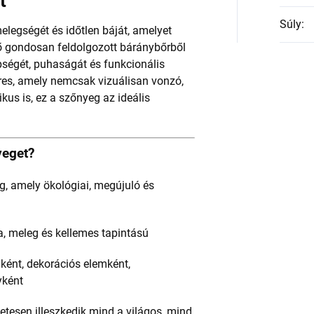
t
Súly
:
legségét és időtlen báját, amelyet
tő gondosan feldolgozott báránybőrből
pségét, puhaságát és funkcionális
res, amely nemcsak vizuálisan vonzó,
kus is, ez a szőnyeg az ideális
yeget?
, amely ökológiai, megújuló és
, meleg és kellemes tapintású
ként, dekorációs elemként,
yként
letesen illeszkedik mind a világos, mind