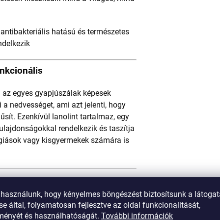
antibakteriális hatású és természetes
ndelkezik
nkcionális
 – az egyes gyapjúszálak képesek
 a nedvességet, ami azt jelenti, hogy
sít. Ezenkívül lanolint tartalmaz, egy
tulajdonságokkal rendelkezik és taszítja
rgiások vagy kisgyermekek számára is
 használunk, hogy kényelmes böngészést biztosítsunk a látoga
természetes eredetnek köszönhetően
e által, folyamatosan fejlesztve az oldal funkcionalitását,
yapjú szerkezetében, formájában és
tményét és használhatóságát.
További információk