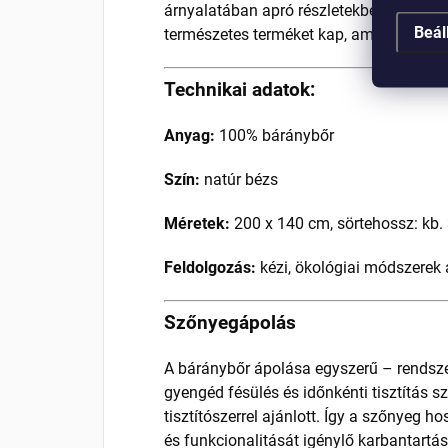
árnyalatában apró részletekben különbözi
Beál
természetes terméket kap, amely évekig d
Technikai adatok:
Anyag:
100% báránybőr
Szín:
natúr bézs
Méretek:
200 x 140 cm, sörtehossz: kb.
Feldolgozás:
kézi, ökológiai módszerek 
Szőnyegápolás
A báránybőr ápolása egyszerű – rendszer
gyengéd fésülés és időnkénti tisztítás 
tisztítószerrel ajánlott. Így a szőnyeg h
és funkcionalitását igénylő karbantartás