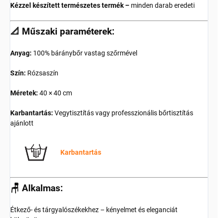
Kézzel készített természetes termék –
minden darab eredeti
📐 Műszaki paraméterek:
Anyag:
100% báránybőr vastag szőrmével
Szín:
Rózsaszín
Méretek:
40 × 40 cm
Karbantartás:
Vegytisztítás vagy professzionális bőrtisztítás
ajánlott
Karbantartás
🪑 Alkalmas:
Étkező- és tárgyalószékekhez – kényelmet és eleganciát