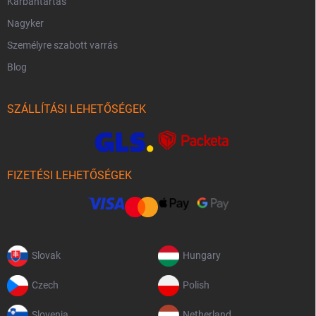
Karbantartás
Nagyker
Személyre szabott varrás
Blog
SZÁLLÍTÁSI LEHETŐSÉGEK
FIZETÉSI LEHETŐSÉGEK
Slovak
Hungary
Czech
Polish
Slovenia
Netherland