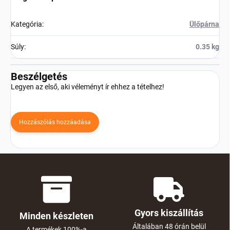
Kategória
:
Ülőpárna
Súly
:
0.35 kg
Beszélgetés
Legyen az első, aki véleményt ír ehhez a tételhez!
Hozzászólás hozzáadása
Gyors kiszállítás
Minden készleten
Általában 48 órán belül
A termékek 100%-a