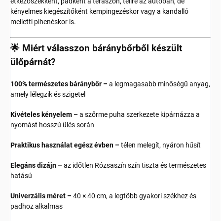
étkezőszékként, padként a teraszon, télire az autóban, de
kényelmes kiegészítőként kempingezéskor vagy a kandalló
melletti pihenéskor is.
🌟 Miért válasszon báránybőrből készült
ülőpárnát?
100% természetes báránybőr –
a legmagasabb minőségű anyag,
amely lélegzik és szigetel
Kivételes kényelem –
a szőrme puha szerkezete kipárnázza a
nyomást hosszú ülés során
Praktikus használat egész évben –
télen melegít, nyáron hűsít
Elegáns dizájn –
az időtlen Rózsaszín szín tiszta és természetes
hatású
Univerzális méret –
40 × 40 cm, a legtöbb gyakori székhez és
padhoz alkalmas