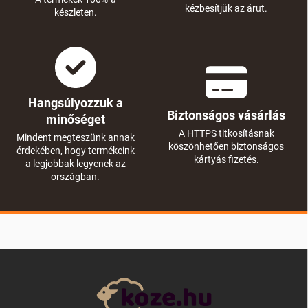
kézbesítjük az árut.
készleten.
Hangsúlyozzuk a
Biztonságos vásárlás
minőséget
A HTTPS titkosításnak
Mindent megteszünk annak
köszönhetően biztonságos
érdekében, hogy termékeink
kártyás fizetés.
a legjobbak legyenek az
országban.
L
á
b
l