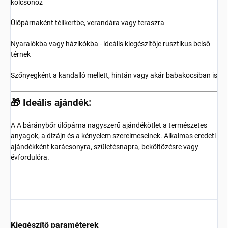
kölcsönöz
Ülőpárnaként télikertbe, verandára vagy teraszra
Nyaralókba vagy házikókba - ideális kiegészítője rusztikus belső
térnek
Szőnyegként a kandalló mellett, hintán vagy akár babakocsiban is
🎁 Ideális ajándék:
A A báránybőr ülőpárna nagyszerű ajándékötlet a természetes
anyagok, a dizájn és a kényelem szerelmeseinek. Alkalmas eredeti
ajándékként karácsonyra, születésnapra, beköltözésre vagy
évfordulóra.
Kiegészítő paraméterek