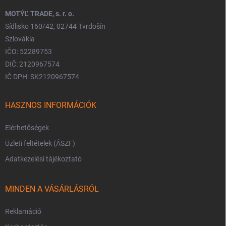
MOTÝĽ TRADE, s. r. o.
Sídlisko 160/42, 02744 Tvrdošín
Szlovákia
IČO: 52289753
DIČ: 2120967574
IČ DPH: SK2120967574
HASZNOS INFORMÁCIÓK
Elérhetőségek
Üzleti feltételek (ÁSZF)
Adatkezelési tájékoztató
MINDEN A VÁSÁRLÁSRÓL
Reklamáció