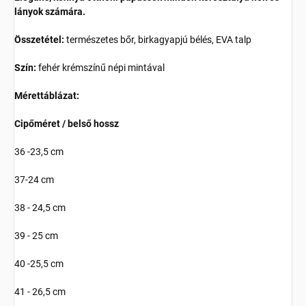
lányok számára.
Összetétel:
természetes bőr, birkagyapjú bélés, EVA talp
Szín:
fehér krémszínű népi mintával
Mérettáblázat:
Cipőméret / belső hossz
36 -23,5 cm
37-24 cm
38 - 24,5 cm
39 - 25 cm
40 -25,5 cm
41 - 26,5 cm