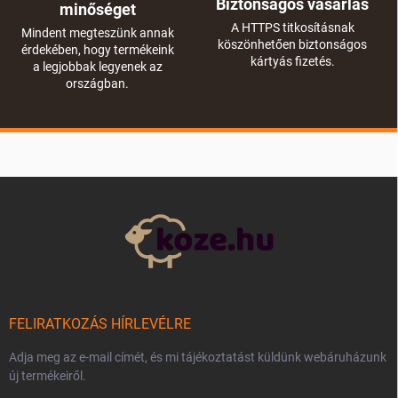
Biztonságos vásárlás
minőséget
A HTTPS titkosításnak
Mindent megteszünk annak
köszönhetően biztonságos
érdekében, hogy termékeink
kártyás fizetés.
a legjobbak legyenek az
országban.
L
á
b
l
é
c
FELIRATKOZÁS HÍRLEVÉLRE
Adja meg az e-mail címét, és mi tájékoztatást küldünk webáruházunk
új termékeiről.