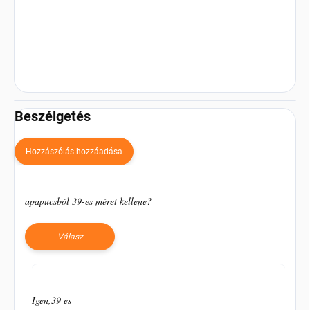
Beszélgetés
Hozzászólás hozzáadása
B
e
apapucsból 39-es méret kellene?
s
z
é
Válasz
l
g
e
t
Igen,39 es
é