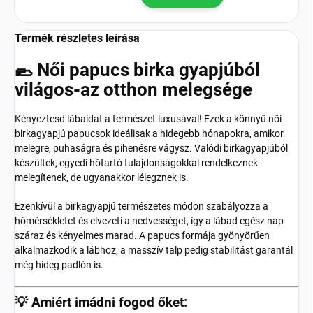
Termék részletes leírása
🥿 Női papucs birka gyapjúból
világos-az otthon melegsége
Kényeztesd lábaidat a természet luxusával! Ezek a könnyű női
birkagyapjú papucsok ideálisak a hidegebb hónapokra, amikor
melegre, puhaságra és pihenésre vágysz. Valódi birkagyapjúból
készültek, egyedi hőtartó tulajdonságokkal rendelkeznek -
melegítenek, de ugyanakkor lélegznek is.
Ezenkívül a birkagyapjú természetes módon szabályozza a
hőmérsékletet és elvezeti a nedvességet, így a lábad egész nap
száraz és kényelmes marad. A papucs formája gyönyörűen
alkalmazkodik a lábhoz, a masszív talp pedig stabilitást garantál
még hideg padlón is.
💡 Amiért imádni fogod őket: