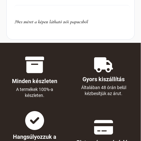
s
e
k
39es méret a képen látható női papucsból
l
i
s
t
á
j
a
Gyors kiszállítás
Minden készleten
Általában 48 órán belül
A termékek 100%-a
kézbesítjük az árut.
készleten.
Hangsúlyozzuk a