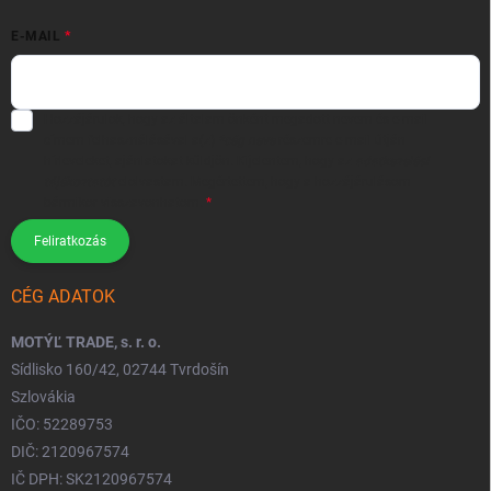
E-MAIL
Hozzájárulok, hogy az általam önként megadott nevem és e-mail
címem felhasználásával a(z)
*cég neve
részemre e-mail útján
hírleveleket, ajánlatokat küldjön. Kijelentem, hogy az
adatkezelési
tájékoztatót
elolvastam. Megértettem, hogy a hozzájárulásom
bármikor visszavonhatom.
Feliratkozás
CÉG ADATOK
MOTÝĽ TRADE, s. r. o.
Sídlisko 160/42, 02744 Tvrdošín
Szlovákia
IČO: 52289753
DIČ: 2120967574
IČ DPH: SK2120967574