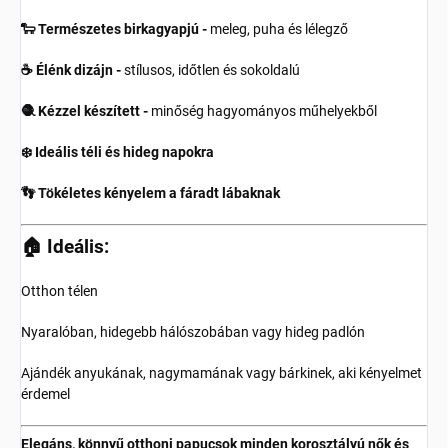
🐑 Természetes birkagyapjú -
meleg, puha és lélegző
☕ Élénk dizájn -
stílusos, időtlen és sokoldalú
🧶 Kézzel készített -
minőség hagyományos műhelyekből
❄️ Ideális téli és hideg napokra
👣 Tökéletes kényelem a fáradt lábaknak
🏠 Ideális:
Otthon télen
Nyaralóban, hidegebb hálószobában vagy hideg padlón
Ajándék anyukának, nagymamának vagy bárkinek, aki kényelmet
érdemel
Elegáns, könnyű otthoni papucsok minden korosztályú nők és