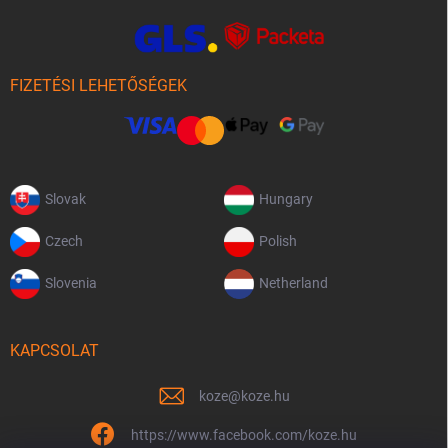
FIZETÉSI LEHETŐSÉGEK
Slovak
Hungary
Czech
Polish
Slovenia
Netherland
KAPCSOLAT
koze
@
koze.hu
https://www.facebook.com/koze.hu