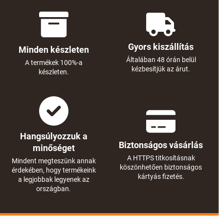
Gyors kiszállítás
Minden készleten
Általában 48 órán belül
A termékek 100%-a
kézbesítjük az árut.
készleten.
Hangsúlyozzuk a
Biztonságos vásárlás
minőséget
A HTTPS titkosításnak
Mindent megteszünk annak
köszönhetően biztonságos
érdekében, hogy termékeink
kártyás fizetés.
a legjobbak legyenek az
országban.