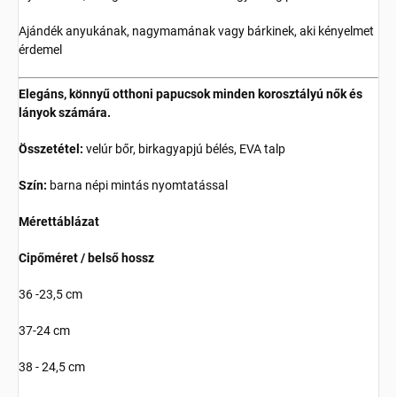
Ajándék anyukának, nagymamának vagy bárkinek, aki kényelmet
érdemel
Elegáns, könnyű otthoni papucsok minden korosztályú nők és
lányok számára.
Összetétel:
velúr bőr, birkagyapjú bélés, EVA talp
Szín:
barna népi mintás nyomtatással
Mérettáblázat
Cipőméret / belső hossz
36 -23,5 cm
37-24 cm
38 - 24,5 cm