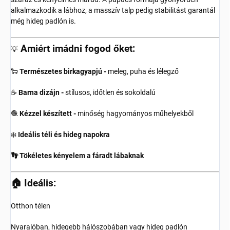
alkalmazkodik a lábhoz, a masszív talp pedig stabilitást garantál
még hideg padlón is.
Amiért imádni fogod őket:
💡
🐑
Természetes birkagyapjú -
meleg, puha és lélegző
☕
Barna dizájn -
stílusos, időtlen és sokoldalú
🧶
Kézzel készített -
minőség hagyományos műhelyekből
❄️
Ideális téli és hideg napokra
👣 Tökéletes kényelem a fáradt lábaknak
🏠 Ideális:
Otthon télen
Nyaralóban, hidegebb hálószobában vagy hideg padlón