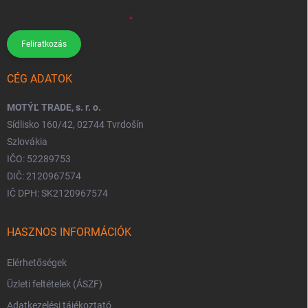
tájékoztatót
elolvastam. Megértettem, hogy a hozzájárulásom
bármikor visszavonhatom.
Feliratkozás
CÉG ADATOK
MOTÝĽ TRADE, s. r. o.
Sídlisko 160/42, 02744 Tvrdošín
Szlovákia
IČO: 52289753
DIČ: 2120967574
IČ DPH: SK2120967574
HASZNOS INFORMÁCIÓK
Elérhetőségek
Üzleti feltételek (ÁSZF)
Adatkezelési tájékoztató