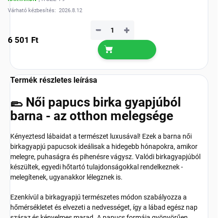
Várható kézbesítés:
2026.8.12
−
+
6 501 Ft
Termék részletes leírása
🥿 Női papucs birka gyapjúból
barna - az otthon melegsége
Kényeztesd lábaidat a természet luxusával! Ezek a barna női
birkagyapjú papucsok ideálisak a hidegebb hónapokra, amikor
melegre, puhaságra és pihenésre vágysz. Valódi birkagyapjúból
készültek, egyedi hőtartó tulajdonságokkal rendelkeznek -
melegítenek, ugyanakkor lélegznek is.
Ezenkívül a birkagyapjú természetes módon szabályozza a
hőmérsékletet és elvezeti a nedvességet, így a lábad egész nap
száraz és kényelmes marad. A papucs formája gyönyörűen