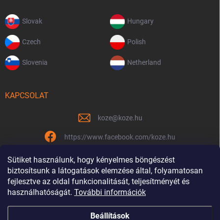
Slovak
Hungary
Czech
Polish
Slovenia
Netherland
KAPCSOLAT
koze
@
koze.hu
https://www.facebook.com/koze.hu
koze.hu
Sütiket használunk, hogy kényelmes böngészést
biztosítsunk a látogatások elemzése által, folyamatosan
fejlesztve az oldal funkcionalitását, teljesítményét és
használhatóságát.
További információk
Már 9 éve vagyunk együtt
Beállítások