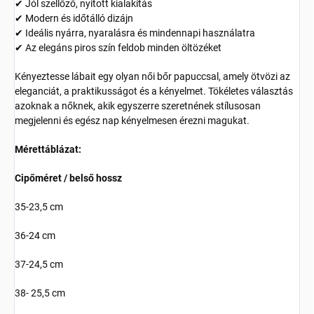
✔ Jól szellőző, nyitott kialakítás
✔ Modern és időtálló dizájn
✔ Ideális nyárra, nyaralásra és mindennapi használatra
✔ Az elegáns piros szín feldob minden öltözéket
Kényeztesse lábait egy olyan női bőr papuccsal, amely ötvözi az
eleganciát, a praktikusságot és a kényelmet. Tökéletes választás
azoknak a nőknek, akik egyszerre szeretnének stílusosan
megjelenni és egész nap kényelmesen érezni magukat.
Mérettáblázat:
Cipőméret / belső hossz
35-23,5 cm
36-24 cm
37-24,5 cm
38- 25,5 cm