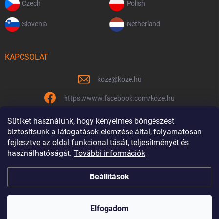
Czech
Polish
Slovenia
Netherland
KAPCSOLAT
koze
@
koze.hu
https://www.facebook.com/koze.hu
koze.hu
Sütiket használunk, hogy kényelmes böngészést
biztosítsunk a látogatások elemzése által, folyamatosan
fejlesztve az oldal funkcionalitását, teljesítményét és
használhatóságát.
További információk
Már 9 éve vagyunk együtt
Beállítások
Copyright 2026
Koze.hu
. Minden jog fenntartva.
Elfogadom