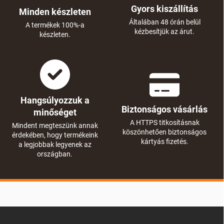
Gyors kiszállítás
Minden készleten
Általában 48 órán belül
A termékek 100%-a
kézbesítjük az árut.
készleten.
Hangsúlyozzuk a
Biztonságos vásárlás
minőséget
A HTTPS titkosításnak
Mindent megteszünk annak
köszönhetően biztonságos
érdekében, hogy termékeink
kártyás fizetés.
a legjobbak legyenek az
országban.
L
á