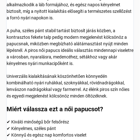
alkalmazkodik a láb formájához, és egész napos kényelmet
biztosít, míg a nyitott kialakítás elősegíti a természetes szellőzést
a forró nyári napokon is.
A puha, széles pánt stabil tartást biztosít járás közben, a
kontrasztos fekete talp pedig modern megjelenést kölcsönöz a
papucsnak, miközben megbízható alátámasztást nyújt minden
lépésnél. A piros női papucs ideális választás mindennapi viseletre
a városban, nyaralásra, medencéhez, sétákhoz vagy akár
kényelmes nyári munkacipőként is.
Univerzális kialakításának köszönhetően könnyedén
kombinálható nyári ruhákkal, szoknyákkal, rövidnadrágokkal,
lenvászon nadrágokkal vagy farmerrel. Az élénk piros szín nőies
és egyedi megjelenést kölcsönöz minden öltözéknek.
Miért válassza ezt a női papucsot?
✔ Kiváló minőségű bőr felsőrész
✔ Kényelmes, széles pánt
✔ Könnyű és egész nap komfortos viselet