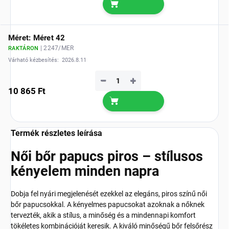
Méret: Méret 42
| 2247/MER
RAKTÁRON
Várható kézbesítés:
2026.8.11
−
+
10 865 Ft
Termék részletes leírása
Női bőr papucs piros – stílusos
kényelem minden napra
Dobja fel nyári megjelenését ezekkel az elegáns, piros színű női
bőr papucsokkal. A kényelmes papucsokat azoknak a nőknek
tervezték, akik a stílus, a minőség és a mindennapi komfort
tökéletes kombinációját keresik. A kiváló minőségű bőr felsőrész