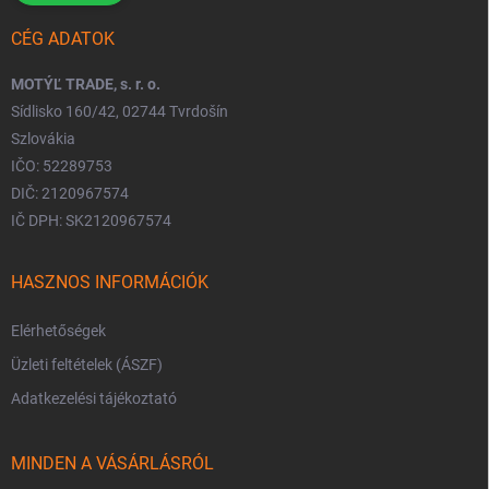
CÉG ADATOK
MOTÝĽ TRADE, s. r. o.
Sídlisko 160/42, 02744 Tvrdošín
Szlovákia
IČO: 52289753
DIČ: 2120967574
IČ DPH: SK2120967574
HASZNOS INFORMÁCIÓK
Elérhetőségek
Üzleti feltételek (ÁSZF)
Adatkezelési tájékoztató
MINDEN A VÁSÁRLÁSRÓL