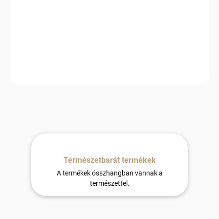
Puha és természetesen meleg fekhely kutyák és macskák
számára prémium merinógyapjúból. A szürke szín modern és
elegáns megjelenést kölcsönöz, míg a légáteresztő gyapjú egész
évben kényelmes pihenést biztosít. Ideális választás otthonra,
ahol a stílus és a komfort egyaránt fontos.
Természetbarát termékek
A termékek összhangban vannak a
természettel.