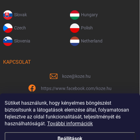
Slovak
Hungary
Czech
Polish
Slovenia
Netherland
KAPCSOLAT
koze
@
koze.hu
https://www.facebook.com/koze.hu
koze.hu
Sütiket használunk, hogy kényelmes böngészést
biztosítsunk a látogatások elemzése által, folyamatosan
fejlesztve az oldal funkcionalitását, teljesítményét és
használhatóságát.
További információk
Már 9 éve vagyunk együtt
Beállítások