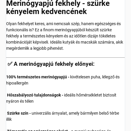
Merinógyapjú fekhely - szürke
kényelem kedvencének
Olyan fekhelyet keres, ami nemcsak szép, hanem egészséges és
funkcionális is? Ez a finom merinógyapjúból készült szürke
fekhely a természetes kényelem és az időtlen dizájn tökéletes
kombinációját képviseli. Ideális kutyák és macskák számára, akik
megérdemlik a legjobb pihenést.
✅ A merinógyapjú fekhely előnyei:
100% természetes merinógyapjú -
kivételesen puha, lélegző és
hipoallergén
Hőszabályozó tulajdonságok -
ideális hőmérsékletet biztosít
nyáron és télen
Szürke szín -
univerzális árnyalat, amely bármilyen belső térbe
illik