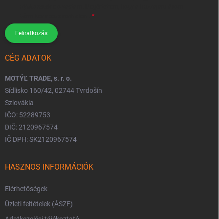
tájékoztatót
elolvastam. Megértettem, hogy a hozzájárulásom
bármikor visszavonhatom.
Feliratkozás
CÉG ADATOK
MOTÝĽ TRADE, s. r. o.
Sídlisko 160/42, 02744 Tvrdošín
Szlovákia
IČO: 52289753
DIČ: 2120967574
IČ DPH: SK2120967574
HASZNOS INFORMÁCIÓK
Elérhetőségek
Üzleti feltételek (ÁSZF)
Adatkezelési tájékoztató