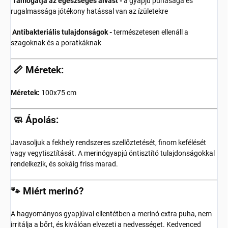
Támogatja az egészséges alvást -
a gyapjú puhasága és
rugalmassága jótékony hatással van az ízületekre
Antibakteriális tulajdonságok -
természetesen ellenáll a
szagoknak és a poratkáknak
📏 Méretek:
Méretek:
100x75 cm
🧼 Ápolás:
Javasoljuk a fekhely rendszeres szellőztetését, finom kefélését
vagy vegytisztítását. A merinógyapjú öntisztító tulajdonságokkal
rendelkezik, és sokáig friss marad.
🐾 Miért merinó?
A hagyományos gyapjúval ellentétben a merinó extra puha, nem
irritálja a bőrt, és kiválóan elvezeti a nedvességet. Kedvenced