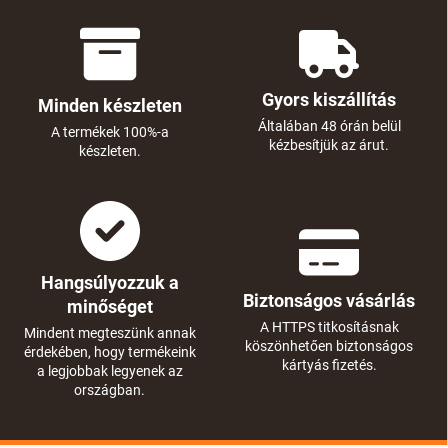
Gyors kiszállítás
Minden készleten
Általában 48 órán belül
A termékek 100%-a
kézbesítjük az árut.
készleten.
Hangsúlyozzuk a
Biztonságos vásárlás
minőséget
A HTTPS titkosításnak
Mindent megteszünk annak
köszönhetően biztonságos
érdekében, hogy termékeink
kártyás fizetés.
a legjobbak legyenek az
országban.