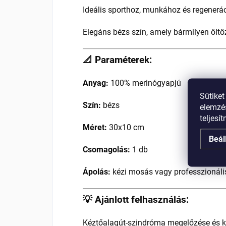
Ideális sporthoz, munkához és regenerá
Elegáns bézs szín, amely bármilyen öltöz
📐 Paraméterek:
Anyag:
100% merinógyapjú
Sütiket
Szín:
bézs
elemzés
teljesí
Méret:
30x10 cm
Beál
Csomagolás:
1 db
Ápolás:
kézi mosás vagy professzionális 
💡 Ajánlott felhasználás:
Kéztőalagút-szindróma megelőzése és k