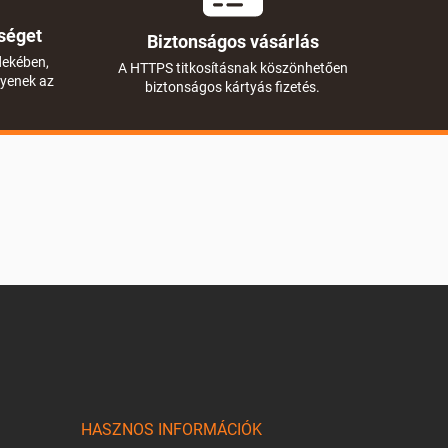
séget
Biztonságos vásárlás
dekében,
A HTTPS titkosításnak köszönhetően
gyenek az
biztonságos kártyás fizetés.
HASZNOS INFORMÁCIÓK