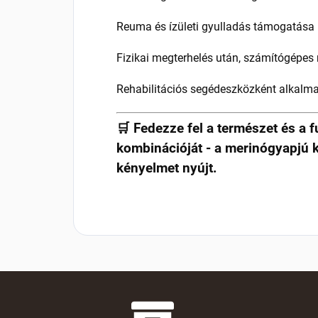
Reuma és ízületi gyulladás támogatása
Fizikai megterhelés után, számítógépe
Rehabilitációs segédeszközként alkalm
🛒 Fedezze fel a természet és a 
kombinációját - a merinógyapjú k
kényelmet nyújt.