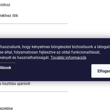
cióhoz
ékhez illik
 használunk, hogy kényelmes böngészést biztosítsunk a látoga
e által, folyamatosan fejlesztve az oldal funkcionalitását,
tményét és használhatóságát.
További információk
lítások
Elfog
tisztítás ajánlott
ezelése