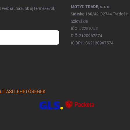
MOTÝĽ TRADE, s. r. o.
nk webáruházunk új termékeiről.
Sídlisko 160/42, 02744 Tvrdošín
Szlovákia
IČO: 52289753
DIČ: 2120967574
IČ DPH: SK2120967574
m és e-mail címem
írleveleket, ajánlatokat küldjön.
am. Megértettem, hogy a
LÍTÁSI LEHETŐSÉGEK