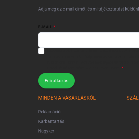
Adja meg az e-mail címét, és mi tájékoztatást küldü
E-MAIL
Hozzájárulok, hogy az általam önként megadott neve
felhasználásával a(z)
*cég neve
részemre e-mail útján h
Kijelentem, hogy az
adatkezelési tájékoztatót
elolvast
hozzájárulásom bármikor visszavonhatom.
Feliratkozás
MINDEN A VÁSÁRLÁSRÓL
SZÁL
Reklamáció
Karbantartás
Nagyker