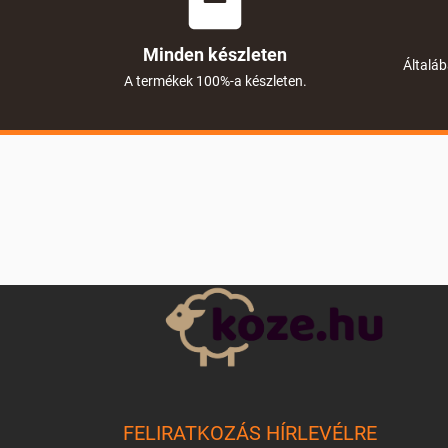
Minden készleten
Általáb
A termékek 100%-a készleten.
L
á
b
l
é
c
FELIRATKOZÁS HÍRLEVÉLRE