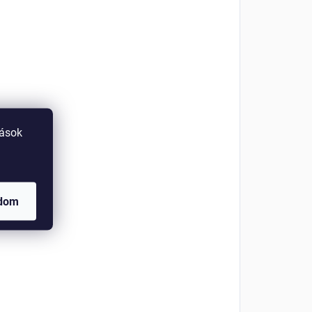
tások
adom