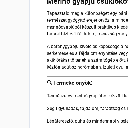
Merinó gyapjú csuklókö
Tapasztald meg a különbséget egy bárán
természet gyógyító erejét ötvözi a mind
merinógyapjúból készült praktikus kiegé
tartást biztosít fájdalom, merevség vag
A báránygyapjú kivételes képessége a hő
serkentése és a fájdalom enyhítése vegy
akik órákat töltenek a számítógép előtt
kéztőalagút-szindrómában, ízületi gyu
🔍 Termékelőnyök:
Természetes merinógyapjúból készült k
Segít gyulladás, fájdalom, fáradtság és
Légáteresztő, puha és mindennapi visel