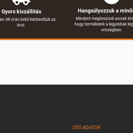
Hangsúlyozzuk a minő
Gyors kiszállítás
Mindent megteszünk annak ér
an 48 órán belül kézbesítjük az
hogy termékeink a legjobbak le
árut.
országban.
CÉG ADATOK