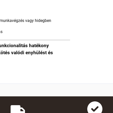
s munkavégzés vagy hidegben
as
funkcionalitás hatékony
ötés valódi enyhülést és