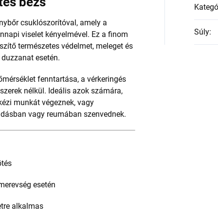
tés bézs
Kategó
ybőr csuklószorítóval, amely a
Súly
:
ennapi viselet kényelmével. Ez a finom
szítő természetes védelmet, meleget és
y duzzanat esetén.
mérséklet fenntartása, a vérkeringés
szerek nélkül. Ideális azok számára,
, kézi munkát végeznek, vagy
lladásban vagy reumában szenvednek.
ötés
 merevség esetén
etre alkalmas