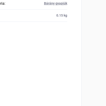
ria
:
Bárány gyapjúk
0.15 kg