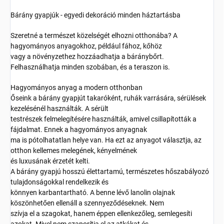
Bárány gyapjúk - egyedi dekoráció minden háztartásba
Szeretné a természet közelségét elhozni otthonába? A
hagyományos anyagokhoz, például fához, kőhöz
vagy a növényzethez hozzáadhatja a báránybőrt.
Felhasználhatja minden szobában, és a teraszon is.
Hagyományos anyag a modern otthonban
Őseink a bárány gyapjút takaróként, ruhák varrására, sérülések
kezelésénél használták. A sérült
testrészek felmelegítésére használták, amivel csillapították a
fájdalmat. Ennek a hagyományos anyagnak
ma is pótolhatatlan helye van. Ha ezt az anyagot választja, az
otthon kellemes melegének, kényelmének
és luxusának érzetét kelti.
A bárány gyapjú hosszú élettartamú, természetes hőszabályozó
tulajdonságokkal rendelkezik és
könnyen karbantartható. A benne lévő lanolin olajnak
köszönhetően ellenáll a szennyeződéseknek. Nem
szívja el a szagokat, hanem éppen ellenkezőleg, semlegesíti
azokat. Mivel nem szaporítja el az atkákat és