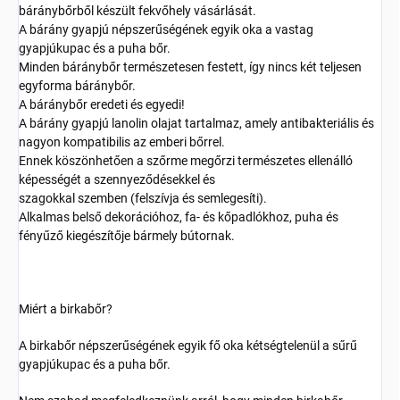
báránybőrből készült fekvőhely vásárlását.
A bárány gyapjú népszerűségének egyik oka a vastag
gyapjúkupac és a puha bőr.
Minden báránybőr természetesen festett, így nincs két teljesen
egyforma báránybőr.
A báránybőr eredeti és egyedi!
A bárány gyapjú lanolin olajat tartalmaz, amely antibakteriális és
nagyon kompatibilis az emberi bőrrel.
Ennek köszönhetően a szőrme megőrzi természetes ellenálló
képességét a szennyeződésekkel és
szagokkal szemben (felszívja és semlegesíti).
Alkalmas belső dekorációhoz, fa- és kőpadlókhoz, puha és
fényűző kiegészítője bármely bútornak.
Miért a birkabőr?
A birkabőr népszerűségének egyik fő oka kétségtelenül a sűrű
gyapjúkupac és a puha bőr.