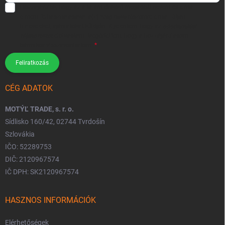
Hozzájárulok, hogy az általam önként megadott nevem és e-mail
címem felhasználásával a(z)
*cég neve
részemre e-mail útján
hírleveleket, ajánlatokat küldjön. Kijelentem, hogy az
adatkezelési
tájékoztatót
elolvastam. Megértettem, hogy a hozzájárulásom
bármikor visszavonhatom.
Feliratkozás
CÉG ADATOK
MOTÝĽ TRADE, s. r. o.
Sídlisko 160/42, 02744 Tvrdošín
Szlovákia
IČO: 52289753
DIČ: 2120967574
IČ DPH: SK2120967574
HASZNOS INFORMÁCIÓK
Elérhetőségek