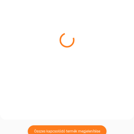
RAKTÁRON
RAKTÁRON
Báránybőr fehér
Fehér üléstakaró
birkabőrből
19 400 Ft-tól
13 660 Ft
Bővebben
Kosárba
Alakítsa otthonát olyan hellyé,
ahová mindig örömmel tér
Élvezze a természetes kényelmet
vissza. A juhbőr nem csupán
egy juhbőr ülőpárnával, amely
dekoráció. A melegség, a
felmelegít, kényelmesebbé teszi
kényelem és az otthonosság
az ülést és megszépít minden
érzése, amelyet már az első
teret. Egy apró részlet, amely
érintésnél...
nagy különbséget jelent...
Összes kapcsolódó termék megjelenítése