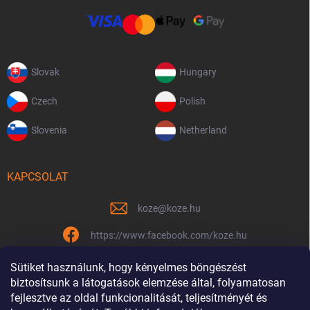
Slovak
Hungary
Czech
Polish
Slovenia
Netherland
KAPCSOLAT
koze
@
koze.hu
https://www.facebook.com/koze.hu
koze.hu
Sütiket használunk, hogy kényelmes böngészést
biztosítsunk a látogatások elemzése által, folyamatosan
fejlesztve az oldal funkcionalitását, teljesítményét és