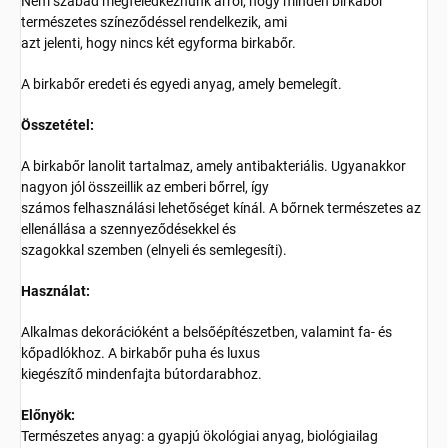
Nem szabad megfeledkeznünk arról, hogy minden birkabőr
természetes színeződéssel rendelkezik, ami
azt jelenti, hogy nincs két egyforma birkabőr.
A birkabőr eredeti és egyedi anyag, amely bemelegít.
Összetétel:
A birkabőr lanolit tartalmaz, amely antibakteriális. Ugyanakkor
nagyon jól összeillik az emberi bőrrel, így
számos felhasználási lehetőséget kínál. A bőrnek természetes az
ellenállása a szennyeződésekkel és
szagokkal szemben (elnyeli és semlegesíti).
Használat:
Alkalmas dekorációként a belsőépítészetben, valamint fa- és
kőpadlókhoz. A birkabőr puha és luxus
kiegészítő mindenfajta bútordarabhoz.
Előnyök:
Természetes anyag: a gyapjú ökológiai anyag, biológiailag