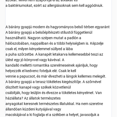
a baktériumokat, ezért az allergiásoknak sem kell aggódniuk.
A bárány gyapjú modern és hagyományos belső térben egyaránt
A bárány gyapjú a belsőépítészeti stílustól függetlenül
használható. Nagyon szépen mutat a padlón a
hálószobában, nappaliban és a többi helyiségben is. Képzelje
csak el, milyen kényelemmel süllyed a lába
a puha szőrzetbe. A kanapét letakarva kellemesebbé teszi az
ülést egy jó könyvvel vagy kávéval. A
kandalló melletti romantika szerelmeseinek ajánljuk, hogy
helyezzék el kedvenc foteljuk elé. Csak le kell
vennie a papucsot, és már élvezheti a lángok kellemes melegét.
A bárány gyapjú a terasz tökéletes kiegészítője. A szőrnével
díszített kanapé vagy székek közvetlenül
csábítják, hogy leüljön és élvezze a tökéletes kényelmet. Van
háziállata? Az állatok természetes
anyagokat keresnek természetes illatukkal. Ha nem szeretne
állandóan küzdeni kutyájával vagy
macskájával a ki foglalja el a székben a helyet, javasoljuk a