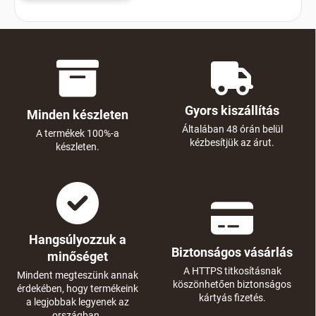
Gyors kiszállítás
Minden készleten
Általában 48 órán belül
A termékek 100%-a
kézbesítjük az árut.
készleten.
Hangsúlyozzuk a
Biztonságos vásárlás
minőséget
A HTTPS titkosításnak
Mindent megteszünk annak
köszönhetően biztonságos
érdekében, hogy termékeink
kártyás fizetés.
a legjobbak legyenek az
országban.