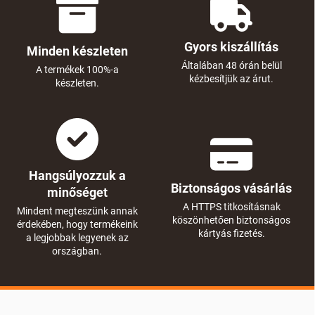
Gyors kiszállítás
Minden készleten
Általában 48 órán belül
A termékek 100%-a
kézbesítjük az árut.
készleten.
Hangsúlyozzuk a
Biztonságos vásárlás
minőséget
A HTTPS titkosításnak
Mindent megteszünk annak
köszönhetően biztonságos
érdekében, hogy termékeink
kártyás fizetés.
a legjobbak legyenek az
országban.