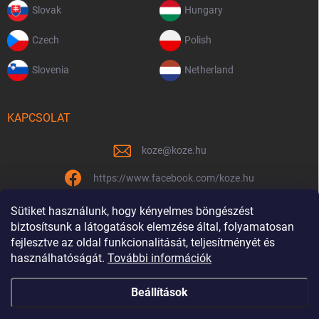
Slovak
Hungary
Czech
Polish
Slovenia
Netherland
KAPCSOLAT
koze
@
koze.hu
https://www.facebook.com/koze.hu
koze.hu
Sütiket használunk, hogy kényelmes böngészést
biztosítsunk a látogatások elemzése által, folyamatosan
fejlesztve az oldal funkcionalitását, teljesítményét és
használhatóságát.
További információk
Már 9 éve vagyunk együtt
Beállítások