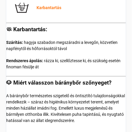
Karbantartás
🧼 Karbantartás:
Szárítás:
hagyja szabadon megszáradni a levegőn, közvetlen
napfénytől és hőforrásoktól távol
Rendszeres ápolás:
rázza ki, szellőztesse ki, és szükség esetén
finoman fésülje át
🐶 Miért válasszon báránybőr szőnyeget?
A báránybőr természetes szigetelő és öntisztító tulajdonságokkal
rendelkezik – száraz és higiénikus környezetet teremt, amelyet
minden háziállat imádni fog. Emellett luxus megjelenésű és
bármilyen otthonba illik. Kivételesen puha tapintású, és nyugtató
hatással van az állat idegrendszerére.