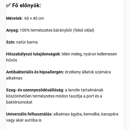
✅ Fő előnyök:
Méretek:
60 × 40 cm
Anyag:
100% természetes báránybőr (felső oldal)
Szín:
natúr barna
Hőszabályozó tulajdonságok:
télen meleg, nyáron kellemesen
hűvös
Antibakteriális és hipoallergén:
érzékeny állatok számára
alkalmas
Szag- és szennyeződésállóság:
a lanolin tartalmának
köszönhetően természetes módon taszítja a port és a
baktériumokat
Univerzális felhasználás:
alkalmas ágyba, kennelbe, kanapéra
vagy akár autóba is