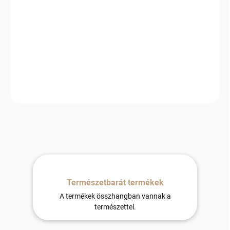
−
+
Hozzáadás a kosárhoz
Természetes báránybőrből készült puha és kényelmes szőnyeg
kutyák és macskák számára. A barna szín meleg és otthonos
megjelenést ad, miközben a valódi gyapjú kellemes meleget, jó
szellőzést és egész éves komfortot biztosít. Ideális fekhely
otthonra, kennelbe vagy autóba.
Természetbarát termékek
A termékek összhangban vannak a
természettel.