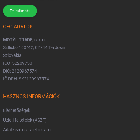
bármikor visszavonhatom.
Feliratkozás
CÉG ADATOK
MOTÝĽ TRADE, s. r. o.
Sídlisko 160/42, 02744 Tvrdošín
Szlovákia
IČO: 52289753
DIČ: 2120967574
IČ DPH: SK2120967574
HASZNOS INFORMÁCIÓK
Elérhetőségek
Üzleti feltételek (ÁSZF)
Adatkezelési tájékoztató