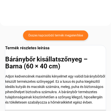
megteremtéséhez. ...
Összes kapcsolódó termék megjelenítése
Termék részletes leírása
Báránybőr kisállatszőnyeg –
Barna (60 × 40 cm)
Adjon kedvencének maximális kényelmet egy valódi báránybőrből
készült természetes szőnyeggel. Ez a luxus és puha kiegészítő
ideális kutyák és macskák számára, meleg, puha és biztonságos
pihenőhelyet biztosítva számukra. A báránybőr természetes
tulajdonságainak köszönhetően a szőnyeg lélegző, hipoallergén
és tökéletesen szabályozza a hőmérsékletet egész évben.