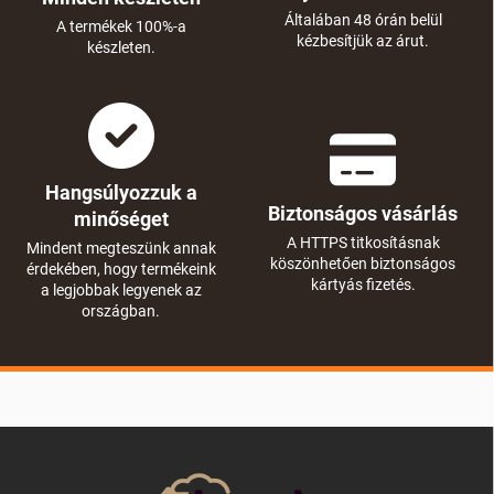
Általában 48 órán belül
A termékek 100%-a
kézbesítjük az árut.
készleten.
Hangsúlyozzuk a
Biztonságos vásárlás
minőséget
A HTTPS titkosításnak
Mindent megteszünk annak
köszönhetően biztonságos
érdekében, hogy termékeink
kártyás fizetés.
a legjobbak legyenek az
országban.
L
á
b