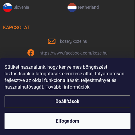
Slovenia
Netherland
KAPCSOLAT
koze
@
koze.hu
https://www.facebook.com/koze.hu
koze.hu
Sütiket használunk, hogy kényelmes böngészést
biztosítsunk a látogatások elemzése által, folyamatosan
fejlesztve az oldal funkcionalitását, teljesítményét és
használhatóságát.
További információk
Már 9 éve vagyunk együtt
Beállítások
Copyright 2026
Koze.hu
. Minden jog fenntartva.
Elfogadom
Shoptet készítette