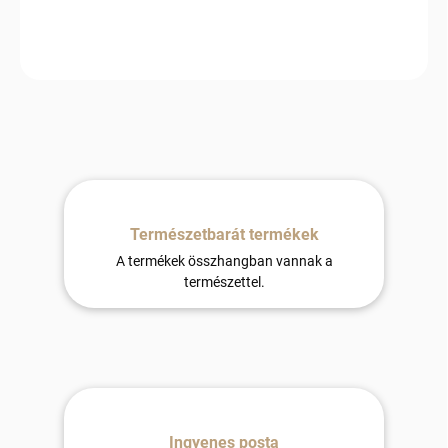
amely könnyedséget és természetes eleganciát visz otthonába.
Természetbarát termékek
A termékek összhangban vannak a
természettel.
Ingyenes posta