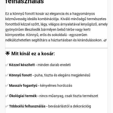
felhasználás
Ez a könnyű fonott kosár az elegancia és a hagyományos
kézművesség ideális kombinációja. Kiváló minőségű természetes
fonottból kézzel szőtt, lágy, világos árnyalatával lenyűgöző, amely
gyönyörűen illeszkedik bármilyen belső térbe vagy kerti
környezetbe. Könnyű, erős és sokoldalú - egyszerűen
nélkülözhetetlen segítőtárs a háztartásban és kirándulásokon. 🌿
🌟 Mit kínál ez a kosár:
✅
Kézzel készített -
minden darab eredeti
✅
Könnyű fonott -
puha, tiszta és elegáns megjelenésű
✅
Masszív fogantyú -
kényelmes hordozás
✅
Ökológiai termék -
nincs műanyag, csak tiszta természet
✅
Többcélú felhasználás -
bevásárlástól a dekorációig