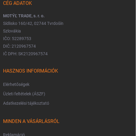
CÉG ADATOK
MOTÝĽ TRADE, s. r. o.
Sídlisko 160/42, 02744 Tvrdošín
Szlovákia
IČO: 52289753
DIČ: 2120967574
IČ DPH: SK2120967574
HASZNOS INFORMÁCIÓK
Elérhetőségek
Üzleti feltételek (ÁSZF)
Adatkezelési tájékoztató
MINDEN A VÁSÁRLÁSRÓL
Reklamáció