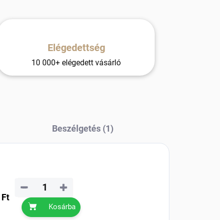
Elégedettség
10 000+ elégedett vásárló
Beszélgetés (1)
−
+
 Ft
Kosárba