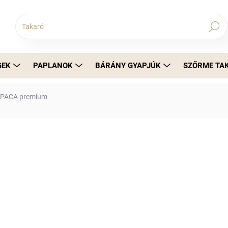
Keresés
GEK
PAPLANOK
BÁRÁNY GYAPJÚK
SZŐRME TA
ALPACA premium
6 555 Ft
Egységár:
Változat kiválasztása
A prémium alpakagyapjú alkalmazkodi
biztosít kellemetlen nyomás nélkül.