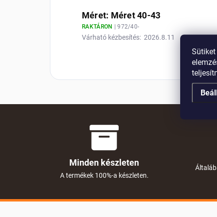
Méret: Méret 40-43
RAKTÁRON
| 972/40-
Várható kézbesítés:
2026.8.11
Sütiket
elemzés
teljesí
Beál
Minden készleten
Általáb
A termékek 100%-a készleten.