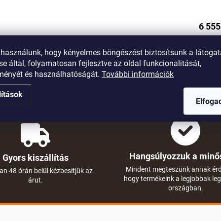
6 555
 használunk, hogy kényelmes böngészést biztosítsunk a látoga
e által, folyamatosan fejlesztve az oldal funkcionalitását,
tményét és használhatóságát.
További információk
lítások
Elfog
Hangsúlyozzuk a minő
Gyors kiszállítás
Mindent megteszünk annak ér
an 48 órán belül kézbesítjük az
hogy termékeink a legjobbak le
árut.
országban.