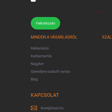
felhasználásával a(z)
*cég neve
részemre e-mail útján h
Kijelentem, hogy az
adatkezelési tájékoztatót
elolvast
hozzájárulásom bármikor visszavonhatom.
Feliratkozás
MINDEN A VÁSÁRLÁSRÓL
SZÁL
Reklamáció
Karbantartás
Nagyker
Személyre szabott varrás
Blog
KAPCSOLAT
koze
@
koze.hu