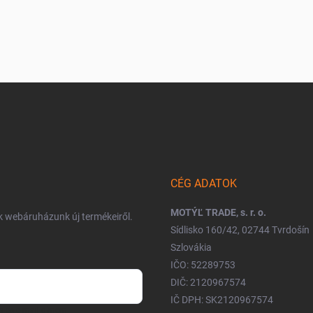
CÉG ADATOK
MOTÝĽ TRADE, s. r. o.
nk webáruházunk új termékeiről.
Sídlisko 160/42, 02744 Tvrdošín
Szlovákia
IČO: 52289753
DIČ: 2120967574
IČ DPH: SK2120967574
m és e-mail címem