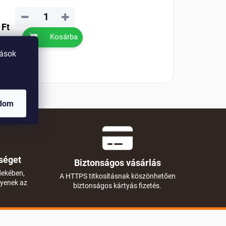
−
+
 Ft
Kosárba
tások
adom
séget
Biztonságos vásárlás
dekében,
A HTTPS titkosításnak köszönhetően
gyenek az
biztonságos kártyás fizetés.