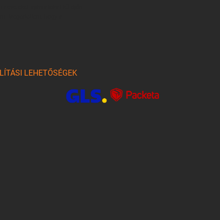
írleveleket, ajánlatokat küldjön.
am. Megértettem, hogy a
LÍTÁSI LEHETŐSÉGEK