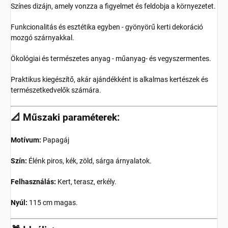
Színes dizájn, amely vonzza a figyelmet és feldobja a környezetet.
Funkcionalitás és esztétika egyben - gyönyörű kerti dekoráció
mozgó szárnyakkal.
Ökológiai és természetes anyag - műanyag- és vegyszermentes.
Praktikus kiegészítő, akár ajándékként is alkalmas kertészek és
természetkedvelők számára.
📐 Műszaki paraméterek:
Motívum:
Papagáj
Szín:
Élénk piros, kék, zöld, sárga árnyalatok.
Felhasználás:
Kert, terasz, erkély.
Nyúl:
115 cm magas.