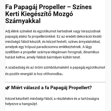
Fa Papagáj Propeller – Színes
Kerti Kiegészítő Mozgó
Szárnyakkal
Adj élénk színeket és egzotikumot kertednek vagy teraszodnak
papagáj alakú fa propellerünkkel. Ez az eredeti dekoráció kiváló
minőségű fából készült, és kézzel festett, színes árnyalatokkal,
amelyek egy trópusi paradicsomra emlékeztetnek. A lágy
szellőben a propeller szárnyai elegánsan forognak, dinamikus
hatást keltve, amely feldob bármilyen kültéri teret.
A szabadság és az öröm szimbólumaként a papagáj egzotikumot
.
és pozitív energiát is hoz otthonodba
🌿 Miért válaszd a fa Papagáj Propellert?
Kézzel készített minőségi fából, a részletekre és a tartósságra
helyezve a hangsúlyt.