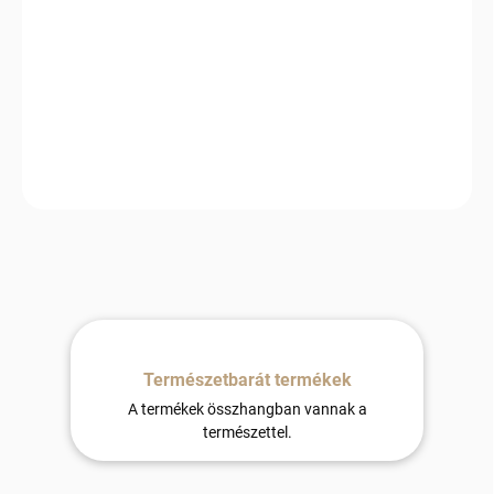
−
+
Hozzáadás a kosárhoz
A játékos papagáj szélforgó egy tökéletes részlet, amely már első
pillantásra megragadja a figyelmet, és egyedi hangulatot
kölcsönöz a kertnek.
Természetbarát termékek
A termékek összhangban vannak a
természettel.