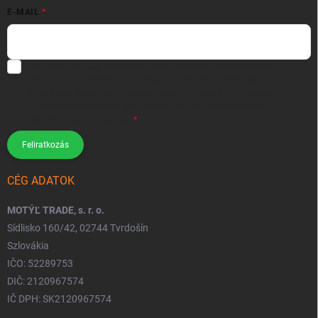
E-MAIL
Hozzájárulok, hogy az általam önként megadott nevem és e-mail
címem felhasználásával a(z)
*cég neve
részemre e-mail útján
hírleveleket, ajánlatokat küldjön. Kijelentem, hogy az
adatkezelési
tájékoztatót
elolvastam. Megértettem, hogy a hozzájárulásom
bármikor visszavonhatom.
Feliratkozás
CÉG ADATOK
MOTÝĽ TRADE, s. r. o.
Sídlisko 160/42, 02744 Tvrdošín
Szlovákia
IČO: 52289753
DIČ: 2120967574
IČ DPH: SK2120967574