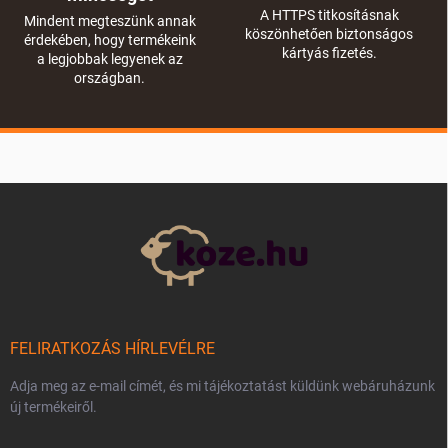
A HTTPS titkosításnak
Mindent megteszünk annak
köszönhetően biztonságos
érdekében, hogy termékeink
kártyás fizetés.
a legjobbak legyenek az
országban.
L
á
b
l
é
c
FELIRATKOZÁS HÍRLEVÉLRE
Adja meg az e-mail címét, és mi tájékoztatást küldünk webáruházunk
új termékeiről.