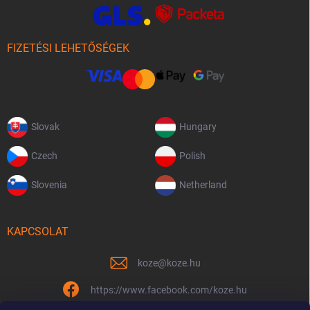
FIZETÉSI LEHETŐSÉGEK
Slovak
Hungary
Czech
Polish
Slovenia
Netherland
KAPCSOLAT
koze
@
koze.hu
https://www.facebook.com/koze.hu