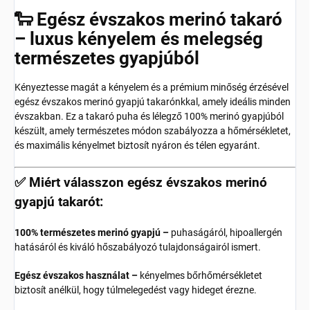
🐑 Egész évszakos merinó takaró
– luxus kényelem és melegség
természetes gyapjúból
Kényeztesse magát a kényelem és a prémium minőség érzésével
egész évszakos merinó gyapjú takarónkkal, amely ideális minden
évszakban. Ez a takaró puha és lélegző 100% merinó gyapjúból
készült, amely természetes módon szabályozza a hőmérsékletet,
és maximális kényelmet biztosít nyáron és télen egyaránt.
✅ Miért válasszon egész évszakos merinó
gyapjú takarót:
100% természetes merinó gyapjú –
puhaságáról, hipoallergén
hatásáról és kiváló hőszabályozó tulajdonságairól ismert.
Egész évszakos használat –
kényelmes bőrhőmérsékletet
biztosít anélkül, hogy túlmelegedést vagy hideget érezne.