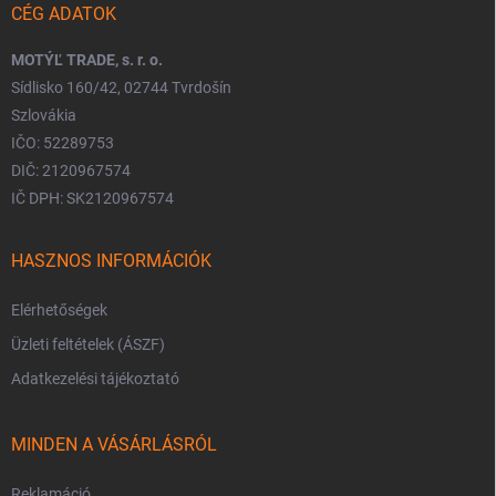
CÉG ADATOK
MOTÝĽ TRADE, s. r. o.
Sídlisko 160/42, 02744 Tvrdošín
Szlovákia
IČO: 52289753
DIČ: 2120967574
IČ DPH: SK2120967574
HASZNOS INFORMÁCIÓK
Elérhetőségek
Üzleti feltételek (ÁSZF)
Adatkezelési tájékoztató
MINDEN A VÁSÁRLÁSRÓL
Reklamáció