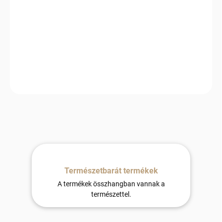
−
+
Hozzáadás a kosárhoz
Luxus 100% merinó gyapjú takaró magas légáteresztő
képességgel és természetes képességgel, hogy egész évben
kényelmes környezetet biztosítson.
Természetbarát termékek
A termékek összhangban vannak a
természettel.