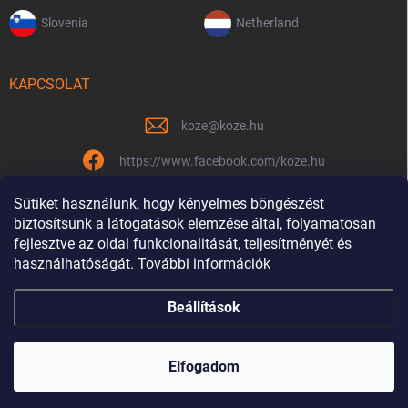
Slovenia
Netherland
KAPCSOLAT
koze
@
koze.hu
https://www.facebook.com/koze.hu
koze.hu
Sütiket használunk, hogy kényelmes böngészést
biztosítsunk a látogatások elemzése által, folyamatosan
fejlesztve az oldal funkcionalitását, teljesítményét és
használhatóságát.
További információk
Már 9 éve vagyunk együtt
Beállítások
Copyright 2026
Koze.hu
. Minden jog fenntartva.
Elfogadom
Shoptet készítette