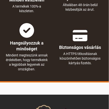
Általában 48 órán belül
A termékek 100%-a
kézbesítjük az árut.
készleten.
Hangsúlyozzuk a
Biztonságos vásárlás
minőséget
A HTTPS titkosításnak
Mindent megteszünk annak
köszönhetően biztonságos
érdekében, hogy termékeink
kártyás fizetés.
a legjobbak legyenek az
országban.
L
á
b