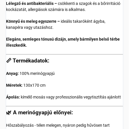
Lélegző és antibakteriális –
csökkenti a szagok és a bőrirritáció
kockázatát, allergiások számára is alkalmas.
Könnyű és meleg egyszerre –
ideális takaróként ágyba,
kanapéra vagy utazáshoz.
Elegáns, semleges tónusú dizájn, amely bármilyen belső térbe
illeszkedik.
📏 Termékadatok:
Anyag:
100% merinógyapjú
Méretek:
130x170 cm
Ápolás:
kímélő mosás vagy professzionális vegytisztítás ajánlott
🌿 A merinógyapjú előnyei:
Hőszabályozás - télen melegen, nyáron pedig hűvösen tart