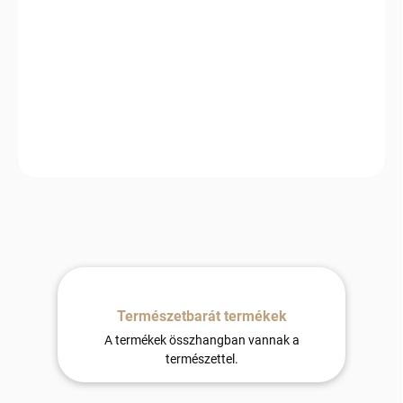
2026.8.12
−
+
Hozzáadás a kosárhoz
Gyapjúból készült derékmelegítő öv, amely megkönnyebbülést
nyújt, amikor a legnagyobb szüksége van rá.
Természetbarát termékek
A termékek összhangban vannak a
természettel.