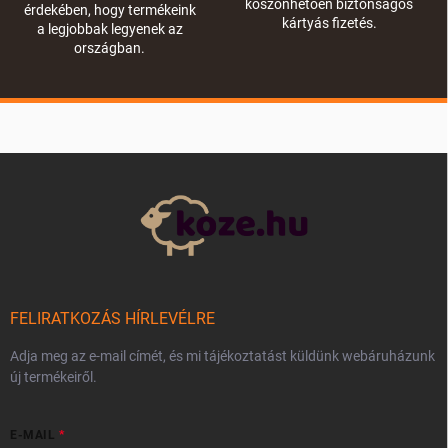
köszönhetően biztonságos
érdekében, hogy termékeink
kártyás fizetés.
a legjobbak legyenek az
országban.
L
á
b
l
é
c
FELIRATKOZÁS HÍRLEVÉLRE
Adja meg az e-mail címét, és mi tájékoztatást küldünk webáruházunk
új termékeiről.
E-MAIL