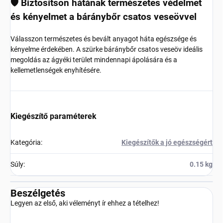
🛡️ Biztosítson hátának természetes védelmet
és kényelmet a báránybőr csatos veseövvel
Válasszon természetes és bevált anyagot háta egészsége és
kényelme érdekében. A szürke báránybőr csatos veseöv ideális
megoldás az ágyéki terület mindennapi ápolására és a
kellemetlenségek enyhítésére.
Kiegészítő paraméterek
Kategória
:
Kiegészítők a jó egészségért
Súly
:
0.15 kg
Beszélgetés
Legyen az első, aki véleményt ír ehhez a tételhez!