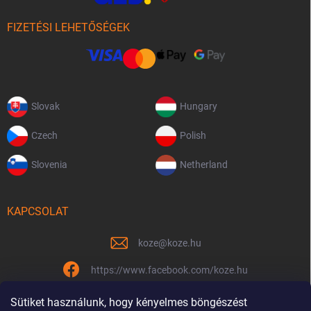
FIZETÉSI LEHETŐSÉGEK
Slovak
Hungary
Czech
Polish
Slovenia
Netherland
KAPCSOLAT
koze
@
koze.hu
https://www.facebook.com/koze.hu
koze.hu
Sütiket használunk, hogy kényelmes böngészést