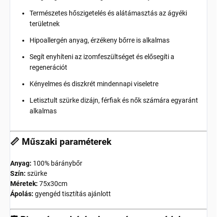
Természetes hőszigetelés és alátámasztás az ágyéki
területnek
Hipoallergén anyag, érzékeny bőrre is alkalmas
Segít enyhíteni az izomfeszültséget és elősegíti a
regenerációt
Kényelmes és diszkrét mindennapi viseletre
Letisztult szürke dizájn, férfiak és nők számára egyaránt
alkalmas
📏 Műszaki paraméterek
Anyag:
100% báránybőr
Szín:
szürke
Méretek:
75x30cm
Ápolás:
gyengéd tisztítás ajánlott