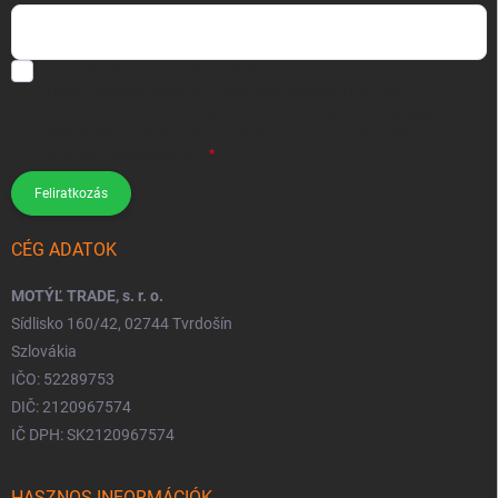
Hozzájárulok, hogy az általam önként megadott nevem és e-mail
címem felhasználásával a(z)
*cég neve
részemre e-mail útján
hírleveleket, ajánlatokat küldjön. Kijelentem, hogy az
adatkezelési
tájékoztatót
elolvastam. Megértettem, hogy a hozzájárulásom
bármikor visszavonhatom.
Feliratkozás
CÉG ADATOK
MOTÝĽ TRADE, s. r. o.
Sídlisko 160/42, 02744 Tvrdošín
Szlovákia
IČO: 52289753
DIČ: 2120967574
IČ DPH: SK2120967574
HASZNOS INFORMÁCIÓK