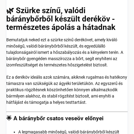
🌿 Szürke színű, valódi
báránybőrből készült deréköv -
természetes ápolás a hátadnak
Bemutatjuk neked ezt a szürke színű derékövet, amely kiváló
minőségű, valódi báránybőrből készült, és egyedülálló
tulajdonságairól ismert a hőszabályozás és a kényelem terén. A
báránybőr gyengéden masszírozza a bőrt, segít enyhíteni az
izomfeszültséget és természetes hőszigetelést biztosít.
Ez a deréköv ideális azok számára, akiknek rugalmas és hatékony
támaszra van szükségük az ágyéki területükön. Az egyszerű és
praktikus rögzítésnek köszönhetően könnyen alkalmazkodik
bármilyen alakhoz, és stabil rögzítést biztosít, ami enyhíti a
hátfájást és támogatja a helyes testtartást.
🌟 A báránybőr csatos veseöv előnyei
A legmagasabb minőségű, valódi báránybőrből készült