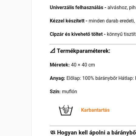
Univerzális felhasználás -
alváshoz, pi
Kézzel készített -
minden darab eredeti, 
Cipzár és kivehető töltet -
könnyű tisztí
📐 Termékparaméterek:
Méretek:
40 × 40 cm
Anyag:
Előlap: 100% báránybőr Hátlap:
Szín:
muflón
Karbantartás
🧼 Hogyan kell ápolni a báránybő