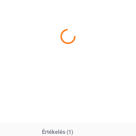
RAKTÁRON
RAKT
apjú fekhely muflon 60
Szőnyeg birkabőrből
muflon
 100 Ft
138 075 Ft
Kosárba
Kosárba
a és természetesen meleg
Muflon juhbőr szőnyeg egyed
hely kutyák és macskák
természetes mintázatával tűn
mára valódi báránybőrből. A
ki, amely karaktert ad az
ón szín különleges, természet
enteriőrnek, és azonnal
tte megjelenést kölcsönöz,
megkülönbözteti a hétköznap
özben a gyapjú...
kiegészítőktől. ...
Értékelés (1)