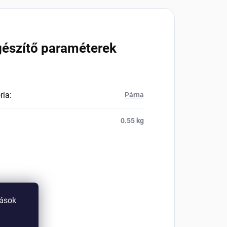
gészítő paraméterek
ria
:
Párna
0.55 kg
tások