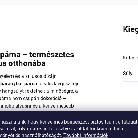
a
Kie
 párna – természetes
Kategó
lus otthonába
Súly
:
yelem és a stílusos dizájn
 báránybőr párna
ideális kiegészítője
 hangsúlyt fektetnek a minőségre, a
a párna nem csupán dekoráció –
 a jobb alvásra és a kényelmesebb
 használunk, hogy kényelmes böngészést biztosítsunk a látoga
es anyag – kiváló hőszabályozó
e által, folyamatosan fejlesztve az oldal funkcionalitását,
iális, hipoallergén, és ugyanakkor szép
tményét és használhatóságát.
További információk