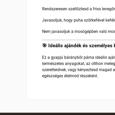
Rendszeresen szellőztesd a friss levegő
Javasoljuk, hogy puha szőrkefével keféld
Nem javasoljuk a mosógépben való mos
🎯 Ideális ajándék és személyes
Ez a gyapjú báránybőr párna ideális ajá
természetes anyagokat, az otthon melegé
szeretteidnek, vagy kényeztesd magad 
egészséges életmód részeként.