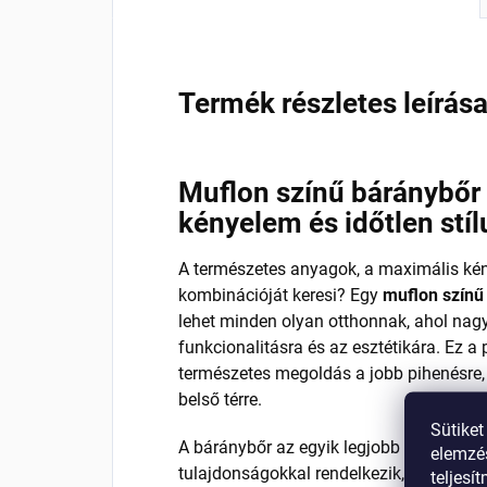
Termék részletes leírás
Muflon színű báránybőr
kényelem és időtlen stí
A természetes anyagok, a maximális kén
kombinációját keresi? Egy
muflon színű
lehet minden olyan otthonnak, ahol nagy
funkcionalitásra és az esztétikára. Ez 
természetes megoldás a jobb pihenésre,
belső térre.
Sütiket
A báránybőr az egyik legjobb természet
elemzés
tulajdonságokkal rendelkezik, antibakter
teljesí