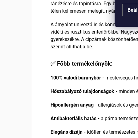
ránézésre és tapintásra. Egy belőle kés
Beál
télen kellemesen melegít, nyáron pedig 
A árnyalat univerzális és könnyen kombi
vidéki és rusztikus enteriőrökbe. Nagys
gyerekszékre. A cipzárnak köszönhetően a
szerint állíthatja be.
✅ Főbb termékelőnyök:
100% valódi báránybőr -
mesterséges he
Hőszabályozó tulajdonságok -
minden é
Hipoallergén anyag -
allergiások és gy
Antibakteriális hatás -
a párna természe
Elegáns dizájn -
időtlen és természetes