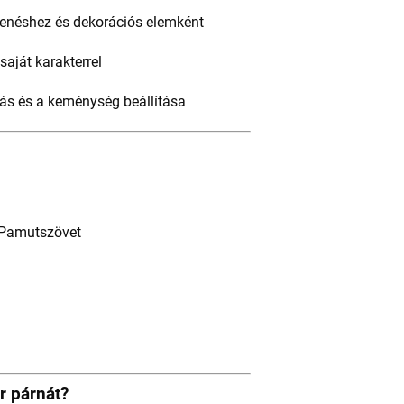
henéshez és dekorációs elemként
saját karakterrel
tás és a keménység beállítása
 Pamutszövet
r párnát?