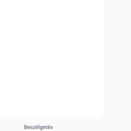
ÁRON
i
ik
i
Beszélgetés