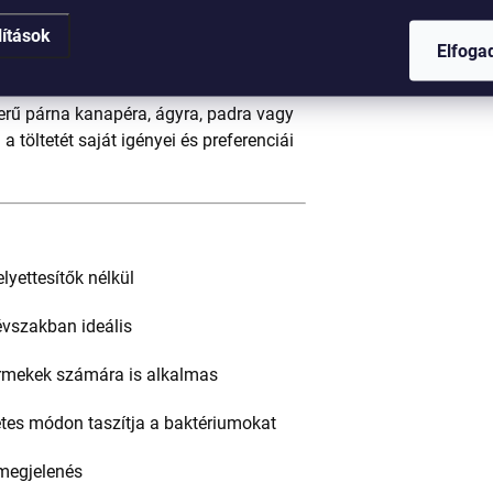
zült párna egész évben örömet okoz:
lítások
hűvös kényelmet biztosít.
Elfog
nálható – illik modern, skandináv,
zerű párna kanapéra, ágyra, padra vagy
 töltetét saját igényei és preferenciái
lyettesítők nélkül
vszakban ideális
ermekek számára is alkalmas
tes módon taszítja a baktériumokat
 megjelenés