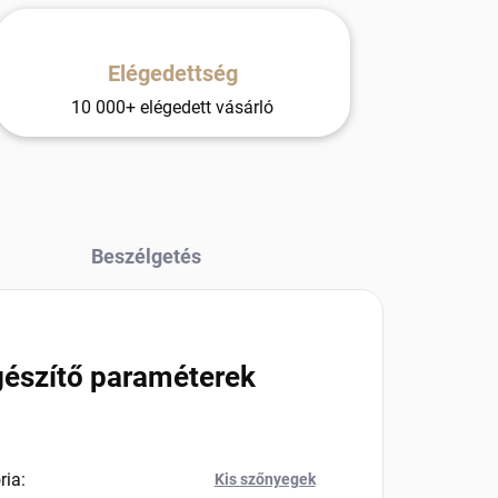
Elégedettség
10 000+ elégedett vásárló
Beszélgetés
gészítő paraméterek
ria
:
Kis szőnyegek