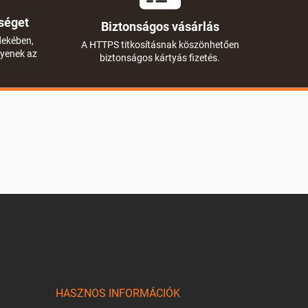
séget
Biztonságos vásárlás
dekében,
A HTTPS titkosításnak köszönhetően
gyenek az
biztonságos kártyás fizetés.
HASZNOS INFORMÁCIÓK