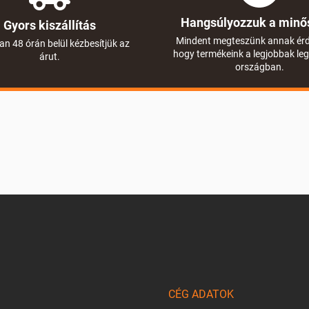
Hangsúlyozzuk a minő
Gyors kiszállítás
Mindent megteszünk annak ér
an 48 órán belül kézbesítjük az
hogy termékeink a legjobbak le
árut.
országban.
CÉG ADATOK