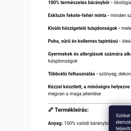
100% természetes báránybőr -
ökológia
Exkluzív fekete-fehér minta -
minden sz
Kiváló hőszigetelő tulajdonságok -
meleg
Puha, sűrű és kellemes tapintású -
ideá
Gyermekek és allergiások számára alk
tulajdonságok
Többcélú felhasználás -
szőnyeg, dekorá
Kézzel készített, a minőségre helyezve 
megvan a maga jelentése
📏 Termékleírás:
Sütiket
elemzés
Anyag:
100% valódi báránybőr
teljesí