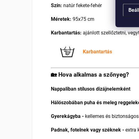
Szín:
natúr fekete-fehér
Beál
Méretek:
95x75 cm
Karbantartás:
ajánlott szellőztetni, vegy
Karbantartás
🏡 Hova alkalmas a szőnyeg?
Nappaliban stílusos dizájnelemként
Hálószobában puha és meleg reggelek
Gyerekágyba -
kellemes és biztonságos
Padnak, fotelnek vagy széknek -
extra 