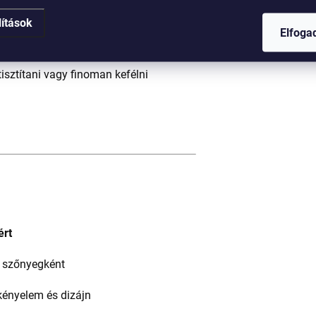
lítások
Elfog
tisztítani vagy finoman kefélni
ért
 szőnyegként
kényelem és dizájn