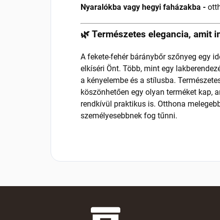
Nyaralókba vagy hegyi faházakba -
ott
🌿 Természetes elegancia, amit 
A fekete-fehér báránybőr szőnyeg egy id
elkíséri Önt. Több, mint egy lakberendez
a kényelembe és a stílusba. Természete
köszönhetően egy olyan terméket kap, a
rendkívül praktikus is. Otthona melege
személyesebbnek fog tűnni.