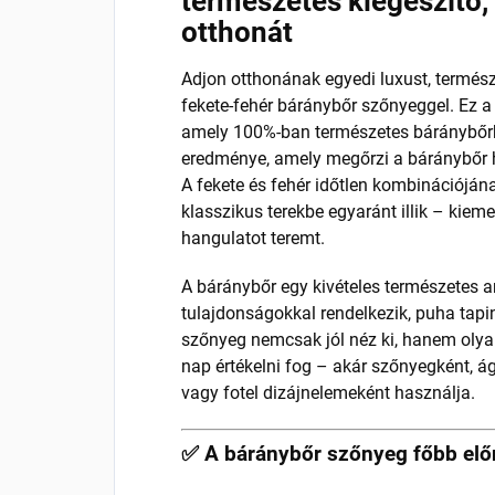
természetes kiegészítő, 
otthonát
Adjon otthonának egyedi luxust, termés
fekete-fehér báránybőr szőnyeggel. Ez a 
amely 100%-ban természetes báránybőrb
eredménye, amely megőrzi a báránybőr h
A fekete és fehér időtlen kombinációjá
klasszikus terekbe egyaránt illik – kieme
hangulatot teremt.
A báránybőr egy kivételes természetes a
tulajdonságokkal rendelkezik, puha tapin
szőnyeg nemcsak jól néz ki, hanem olyan
nap értékelni fog – akár szőnyegként, á
vagy fotel dizájnelemeként használja.
✅ A báránybőr szőnyeg főbb elő