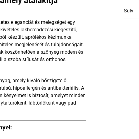
amely átalakítja
Súly
:
zetes eleganciát és melegséget egy
kivételes lakberendezési kiegészítő,
ől készült, aprólékos kézimunka
iteles megjelenését és tulajdonságait.
nak köszönhetően a szőnyeg modern és
li a szoba stílusát és otthonos
nyag, amely kiváló hőszigetelő
tású, hipoallergén és antibakteriális. A
 kényelmet is biztosít, amelyet minden
gytakaróként, lábtörlőként vagy pad
nyei: