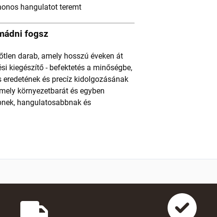
honos hangulatot teremt
imádni fogsz
őtlen darab, amely hosszú éveken át
ési kiegészítő - befektetés a minőségbe,
s eredetének és precíz kidolgozásának
mely környezetbarát és egyben
bbnek, hangulatosabbnak és