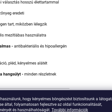
i választás hosszú élettartammal
őnyeg eredeti
en tart, miközben lélegzik
lis mezítlábas használatra
almas -
antibakteriális és hipoallergén
ció, pléd, kényelmes alátét
a hangsúlyt -
minden részletnek
 használunk, hogy kényelmes böngészést biztosítsunk a látoga
e által, folyamatosan fejlesztve az oldal funkcionalitását,
tményét és használhatóságát.
További információk