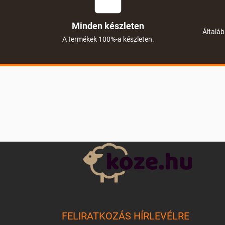
Minden készleten
Általáb
A termékek 100%-a készleten.
L
á
b
l
é
c
FELIRATKOZÁS HÍRLEVÉLRE